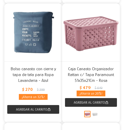
Bolso canasto con cierre y
Caja Canasto Organizador
tapa de tela para Ropa
Rattan c/ Tapa Paramount
Lavanderia - Azul
51x35x21Cm - Rosa
$
479
$
649
$
270
$
399
26
32