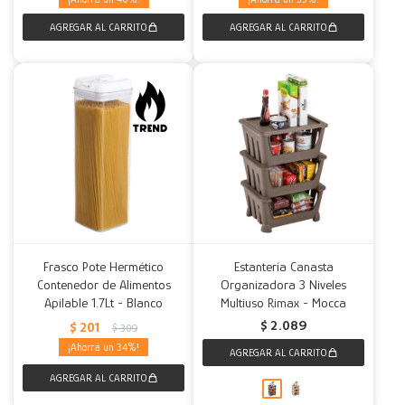
Frasco Pote Hermético
Estantería Canasta
Contenedor de Alimentos
Organizadora 3 Niveles
Apilable 1.7Lt - Blanco
Multiuso Rimax - Mocca
$
2.089
$
201
$
309
34