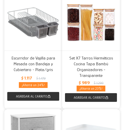
Escurridor de Vajilla para
Set X7 Tarros Herméticos
Mesada con Bandeja y
Cocina Tapa Bambú
Cubiertero - Plata/gris
Organizadores -
Transparente
$
1.117
$
1.479
$
989
$
1.290
24
23