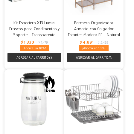
Kit Especiero X13 Lumini
Perchero Organizador
Frascos para Condimentos y
Armario con Colgador
Soporte - Transparente
Estantes Madera PP - Natural
$
1.330
$
4.891
$
1.479
$
5.439
10
10