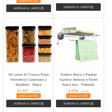
15
Kit Lumini X7 Frascos Potes
Toallero Barra c/Estante
Herméticos Cuadrados y
Superior Ventosa a Pared
Apilables - Negro
Acero Inox - Plateado
$
1.417
$
978
$
1.669
$
1.125
15
13