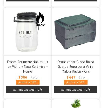
Frasco Recipiente Natural 1Lt
Organizador Funda Bolsa
en Vidrio y Tapa Cerámica -
Guarda Ropa para Valija
Negro
Maleta Rayen - Gris
$
306
$
647
$
340
$
719
10
10