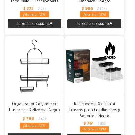
Tapa Metal - Transparente
Cerámica - Negro
$
223
$
906
$
255
$
1.035
12
12
Organizador Colgante de
Kit Especiero X7 Lumini
Ducha con 3 Niveles - Negro
Frascos para Condimentos y
Soporte - Negro
$
708
$
809
$
761
$
869
12
12