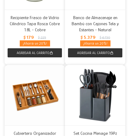
Recipiente Frasco de Vidrio
Banco de Almacenaje en
Cilíndrico Tapa Rosca Cobre
Bambú con Cajones Tela y
1.8L - Cobre
Estantes - Natural
$
179
$
5.379
$
225
$
6.730
20
20
Cubiertero Organizador
Set Cocina Menage 19Pz