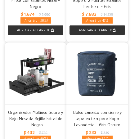
Pileta Con Estantes Metal -
Ropero 2 Puertas Estantes
Negro
Perchero - Gris
Decoración
Accesorios
Mesas
Calefactores
Acolchados y Frazadas
$
1.674
$
7.683
$
3.990
$
14.559
58
47
Accesorios para el hogar
Muebles Infantiles
Fundas
Herramientas
Organizador Multiuso Sobre y
Bolso canasto con cierre y
Bajo Mesada Rejilla Extraíble
tapa en tela para Ropa
- Negro
Lavanderia - Gris Oscuro
$
432
$
233
$
720
$
359
40
35