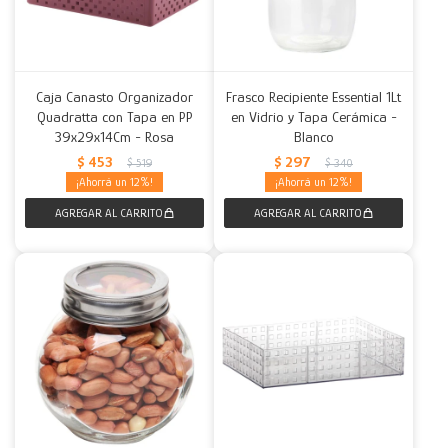
Caja Canasto Organizador
Frasco Recipiente Essential 1Lt
Quadratta con Tapa en PP
en Vidrio y Tapa Cerámica -
39x29x14Cm - Rosa
Blanco
$
453
$
297
$
519
$
340
12
12