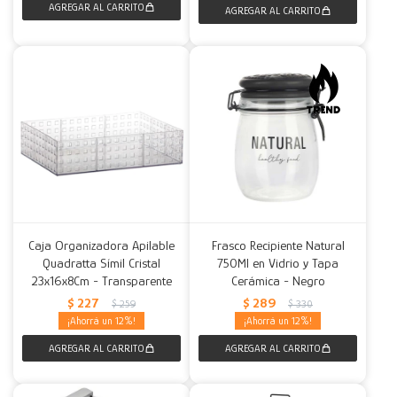
Caja Organizadora Apilable
Frasco Recipiente Natural
Quadratta Símil Cristal
750Ml en Vidrio y Tapa
23x16x8Cm - Transparente
Cerámica - Negro
$
227
$
289
$
259
$
330
12
12