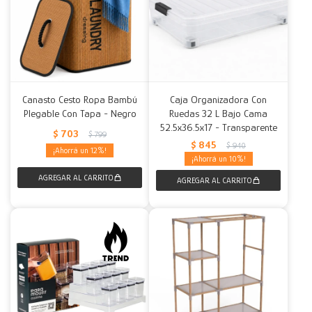
Canasto Cesto Ropa Bambú
Caja Organizadora Con
Plegable Con Tapa - Negro
Ruedas 32 L Bajo Cama
52.5x36.5x17 - Transparente
$
703
$
799
$
845
$
940
12
10