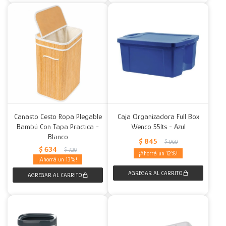
Canasto Cesto Ropa Plegable
Caja Organizadora Full Box
Bambú Con Tapa Practica -
Wenco 55lts - Azul
Blanco
$
845
$
969
$
634
$
729
12
13