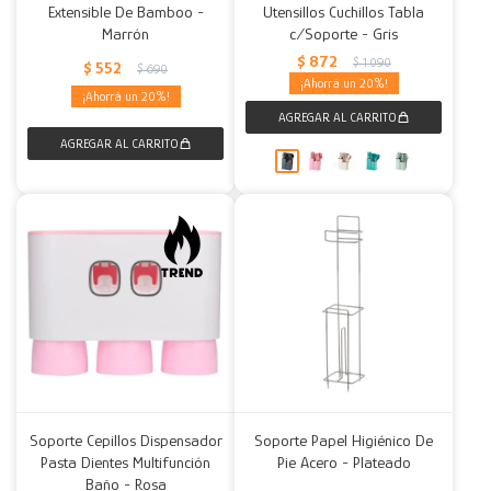
Extensible De Bamboo -
Utensillos Cuchillos Tabla
Marrón
c/Soporte - Gris
$
872
$
1.090
$
552
$
690
20
20
Soporte Cepillos Dispensador
Soporte Papel Higiénico De
Pasta Dientes Multifunción
Pie Acero - Plateado
Baño - Rosa