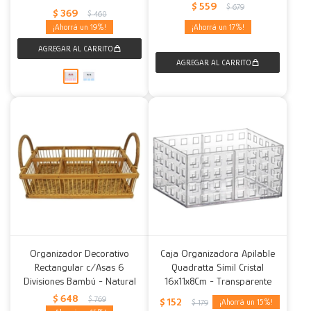
$
559
$
679
$
369
$
460
19
17
Organizador Decorativo
Caja Organizadora Apilable
Rectangular c/Asas 6
Quadratta Símil Cristal
Divisiones Bambú - Natural
16x11x8Cm - Transparente
$
648
$
769
$
152
15
$
179