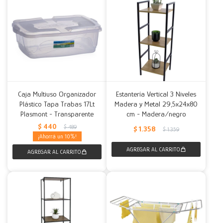
Caja Multiuso Organizador
Estantería Vertical 3 Niveles
Plástico Tapa Trabas 17Lt
Madera y Metal 29,5x24x80
Plasmont - Transparente
cm - Madera/negro
$
440
$
489
$
1.358
$
1.359
10