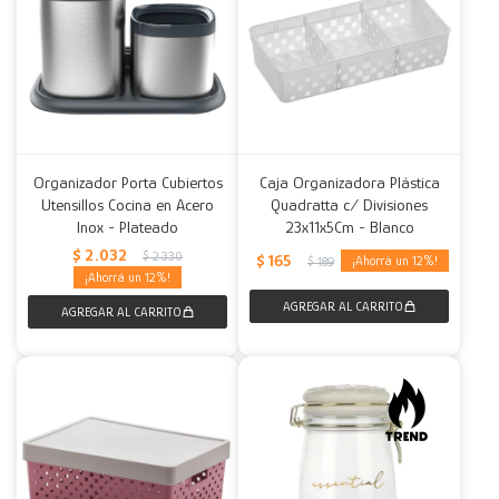
Organizador Porta Cubiertos
Caja Organizadora Plástica
Utensillos Cocina en Acero
Quadratta c/ Divisiones
Inox - Plateado
23x11x5Cm - Blanco
$
2.032
$
2.330
$
165
12
$
189
12