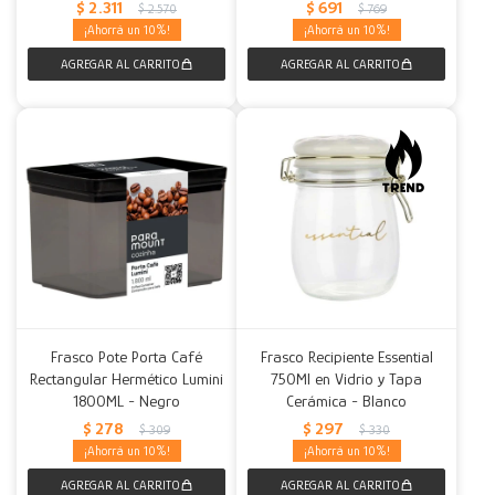
$
2.311
$
691
$
2.570
$
769
10
10
Frasco Pote Porta Café
Frasco Recipiente Essential
Rectangular Hermético Lumini
750Ml en Vidrio y Tapa
1800ML - Negro
Cerámica - Blanco
$
278
$
297
$
309
$
330
10
10