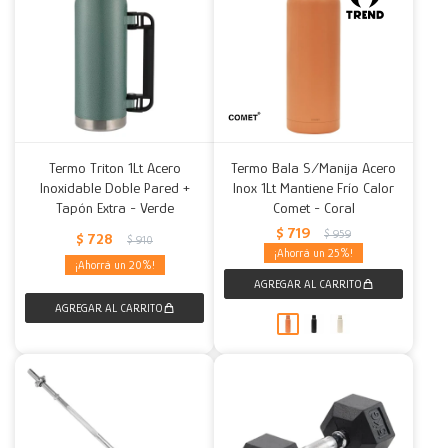
Termo Triton 1Lt Acero
Termo Bala S/Manija Acero
Inoxidable Doble Pared +
Inox 1Lt Mantiene Frío Calor
Tapón Extra - Verde
Comet - Coral
$
719
$
959
$
728
$
910
25
20