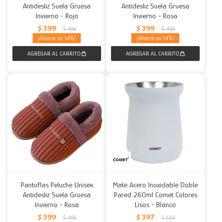
Antidesliz Suela Gruesa
Antidesliz Suela Gruesa
Invierno - Rojo
Invierno - Rosa
$
399
$
399
$
469
$
469
14
14
Pantuflas Peluche Unisex
Mate Acero Inoxidable Doble
Antidesliz Suela Gruesa
Pared 260ml Comet Colores
Invierno - Rosa
Lisos - Blanco
$
399
$
397
$
469
$
529