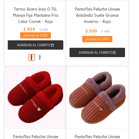
Termo Acero Inox 0.75L
Pantuflas Peluche Unisex
Manija Fija Mantiene Frío
Antidesliz Suela Gruesa
Calor Comet - Rojo
Invierno - Rojo
$
404
$
539
$
399
$
469
25
14
Pantuflas Peluche Unisex
Pantuflas Peluche Unisex