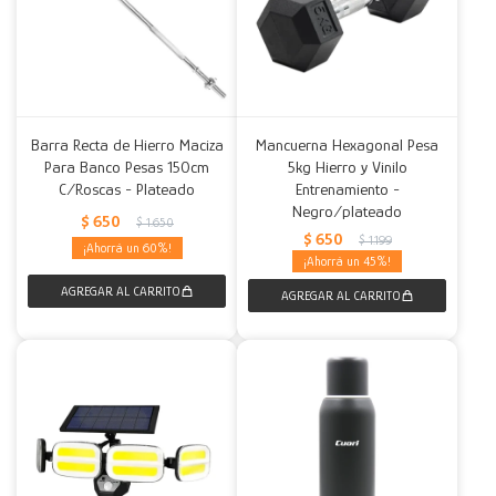
Barra Recta de Hierro Maciza
Mancuerna Hexagonal Pesa
Para Banco Pesas 150cm
5kg Hierro y Vinilo
C/Roscas - Plateado
Entrenamiento -
Negro/plateado
$
650
$
1.650
$
650
$
1.199
60
45