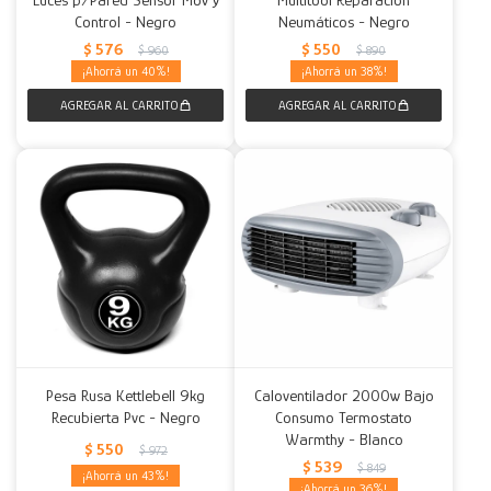
Control - Negro
Neumáticos - Negro
$
576
$
550
$
960
$
890
40
38
Pesa Rusa Kettlebell 9kg
Caloventilador 2000w Bajo
Recubierta Pvc - Negro
Consumo Termostato
Warmthy - Blanco
$
550
$
972
$
539
$
849
43
36