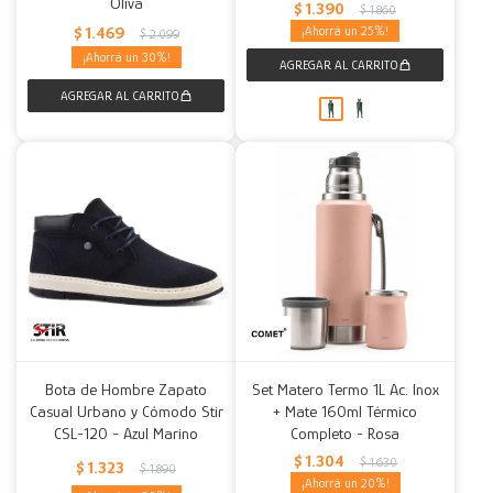
Oliva
$
1.390
$
1.860
$
1.469
25
$
2.099
30
Bota de Hombre Zapato
Set Matero Termo 1L Ac. Inox
Casual Urbano y Cómodo Stir
+ Mate 160ml Térmico
CSL-120 - Azul Marino
Completo - Rosa
$
1.304
$
1.630
$
1.323
$
1.890
20