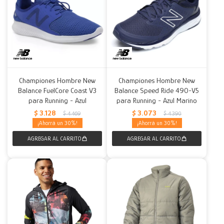
Championes Hombre New
Championes Hombre New
Balance FuelCore Coast V3
Balance Speed Ride 490-V5
para Running - Azul
para Running - Azul Marino
$
3.128
$
3.073
$
4.469
$
4.390
30
30