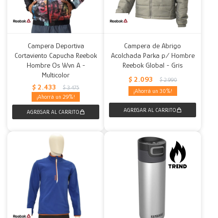
Campera Deportiva
Campera de Abrigo
Cortaviento Capucha Reebok
Acolchada Parka p/ Hombre
Hombre Os Wvn A -
Reebok Global - Gris
Multicolor
$
2.093
$
2.990
$
2.433
$
3.475
30
29