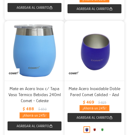
Mate en Acero Inox c/ Tapa
Mate Acero Inoxidable Doble
Vaso Térmico Bebidas 240ml
Pared Comet Calidad - Azul
Comet - Celeste
$
469
$
625
$
488
24
$
650
24