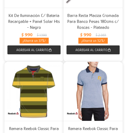
Kit De Iluminación C/ Batería
Barra Recta Maciza Cromada
Recargable + Panel Solar Hts
Para Banco Pesas 180cms c/
- Negro
Roscas - Plateado
$
990
$
990
$
1.590
$
2.065
37
52
Remera Reebok Classic Para
Remera Reebok Classic Para