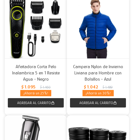
Afeitadora Corta Pelo
Campera Nylon de Invierno
Inalambrica 5 en 1 Resiste
Liviana para Hombre con
Agua - Negro
Bolsillos - Azul
$
1.095
$
1.042
$
1.460
$
1.489
25
30