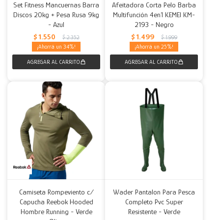
Set Fitness Mancuernas Barra
Afeitadora Corta Pelo Barba
Discos 20kg + Pesa Rusa 9kg
Multifunción 4en1 KEMEI KM-
- Azul
2193 - Negro
$
1.550
$
1.499
$
2.352
$
1.999
34
25
Camiseta Rompeviento c/
Wader Pantalon Para Pesca
Capucha Reebok Hooded
Completo Pvc Super
Hombre Running - Verde
Resistente - Verde