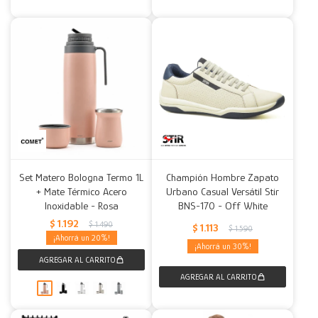
Set Matero Bologna Termo 1L
Champión Hombre Zapato
+ Mate Térmico Acero
Urbano Casual Versátil Stir
Inoxidable - Rosa
BNS-170 - Off White
$
1.192
$
1.490
$
1.113
$
1.590
20
30