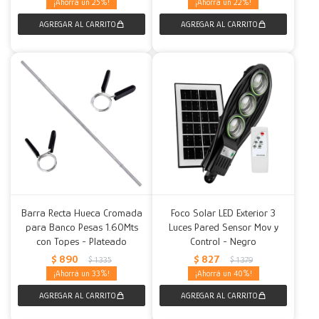
25
22
Barra Recta Hueca Cromada
Foco Solar LED Exterior 3
para Banco Pesas 1.60Mts
Luces Pared Sensor Mov y
con Topes - Plateado
Control - Negro
$
890
$
827
$
1.335
$
1.379
33
40