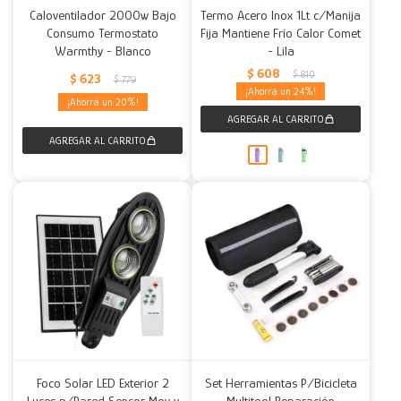
Caloventilador 2000w Bajo
Termo Acero Inox 1Lt c/Manija
Consumo Termostato
Fija Mantiene Frío Calor Comet
Warmthy - Blanco
- Lila
$
608
$
810
$
623
$
779
24
20
Foco Solar LED Exterior 2
Set Herramientas P/Bicicleta
Luces p/Pared Sensor Mov y
Multitool Reparación