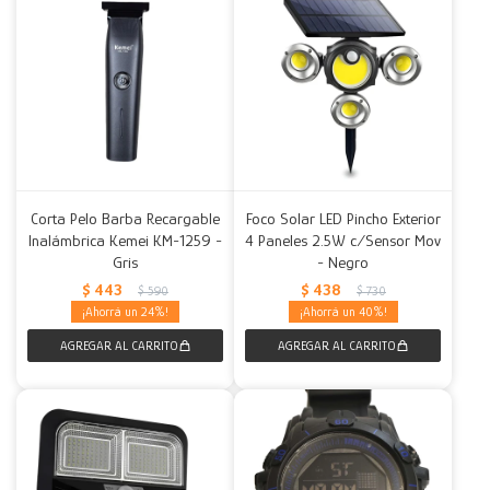
Corta Pelo Barba Recargable
Foco Solar LED Pincho Exterior
Inalámbrica Kemei KM-1259 -
4 Paneles 2.5W c/Sensor Mov
Gris
- Negro
$
443
$
438
$
590
$
730
24
40