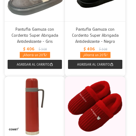
Pantufla Gamuza con
Pantufla Gamuza con
Corderito Super Abrigada
Corderito Super Abrigada
Antideslizante - Gris
Antideslizante - Negro
$
406
$
406
$
508
$
508
20
20