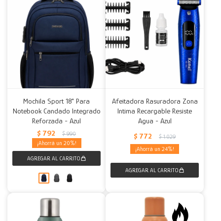
Mochila Sport 18" Para
Afeitadora Rasuradora Zona
Notebook Candado Integrado
Intima Recargable Resiste
Reforzada - Azul
Agua - Azul
$
792
$
990
$
772
$
1.029
20
24