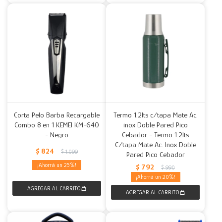
Corta Pelo Barba Recargable
Termo 1.2lts c/tapa Mate Ac.
Combo 8 en 1 KEMEI KM-640
inox Doble Pared Pico
- Negro
Cebador - Termo 1.2lts
C/tapa Mate Ac. Inox Doble
$
824
$
1.099
Pared Pico Cebador
25
$
792
$
990
20