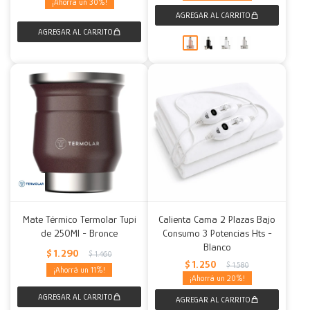
30
Mate Térmico Termolar Tupi
Calienta Cama 2 Plazas Bajo
de 250Ml - Bronce
Consumo 3 Potencias Hts -
Blanco
$
1.290
$
1.460
$
1.250
$
1.580
11
20