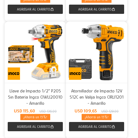
Llave de Impacto 1/2" P20S
Atornillador de Impacto 12V
Sin Batería Ingco CIWLI20010
S12C en Valija Ingco CIRLI1201
- Amarillo
- Amarillo
USD
115,60
USD
109,65
USD
136,00
USD
129,00
15
15