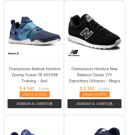
Championes Reebok Hombre
Championes Hombre New
Zpump Fusion TR V65938
Balance Classic 373
Training - Azul
Deportivos Urbanos - Negro
$
4.543
$
3.262
$
6.490
$
4.660
30
30