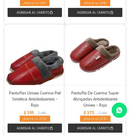
14
24
Pantuflas Unisex Cuerina Piel
Pantufla De Cuerina Super
Sintética Antideslizantes -
Abrigadas Antideslizante
Rojo
Unisex - Rojo
$
391
$
375
$
489
$
469
20
20