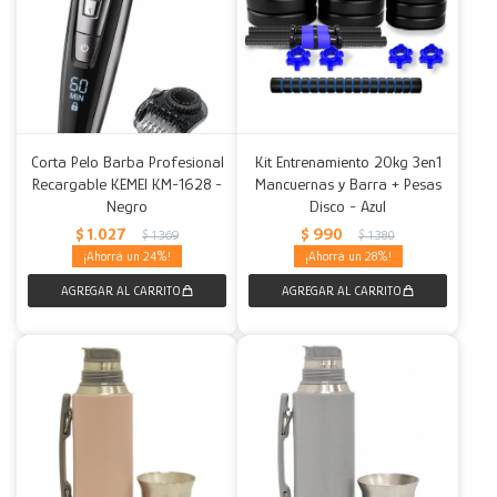
Corta Pelo Barba Profesional
Kit Entrenamiento 20kg 3en1
Recargable KEMEI KM-1628 -
Mancuernas y Barra + Pesas
Negro
Disco - Azul
$
1.027
$
990
$
1.369
$
1.380
24
28