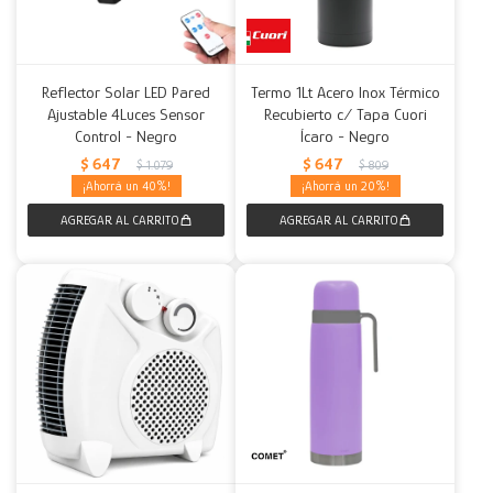
Reflector Solar LED Pared
Termo 1Lt Acero Inox Térmico
Ajustable 4Luces Sensor
Recubierto c/ Tapa Cuori
Control - Negro
Ícaro - Negro
$
647
$
647
$
1.079
$
809
40
20