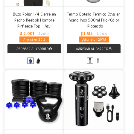
Buzo Polar 1/4 Cierre en
Termo Botella Térmica Etna en
Pecho Reebok Hombre
Acero Inox 500ml Frío/Calor
Plrfleece Top - Azul
- Plateado
$
2.001
$
1.615
$
2.859
$
2.019
30
20