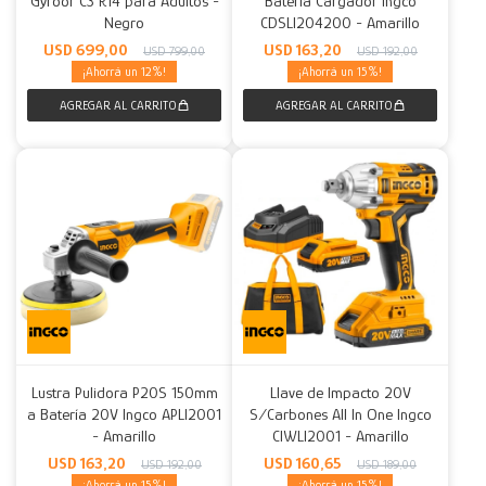
Gyroor C3 R14 para Adultos -
Batería Cargador Ingco
Negro
CDSLI204200 - Amarillo
Decoración
Accesorios
Mesas
Calefactores
Acolchados y Frazadas
USD
699,00
USD
163,20
USD
799,00
USD
192,00
12
15
Accesorios para el hogar
Muebles Infantiles
Fundas
Herramientas
Lustra Pulidora P20S 150mm
Llave de Impacto 20V
a Batería 20V Ingco APLI2001
S/Carbones All In One Ingco
- Amarillo
CIWLI2001 - Amarillo
USD
163,20
USD
160,65
USD
192,00
USD
189,00
15
15