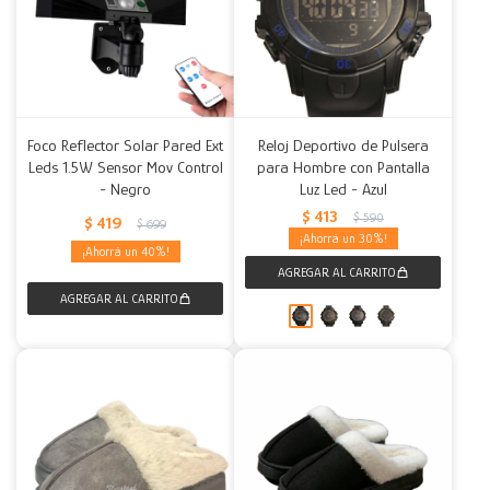
Foco Reflector Solar Pared Ext
Reloj Deportivo de Pulsera
Leds 1.5W Sensor Mov Control
para Hombre con Pantalla
- Negro
Luz Led - Azul
$
413
$
590
$
419
$
699
30
40