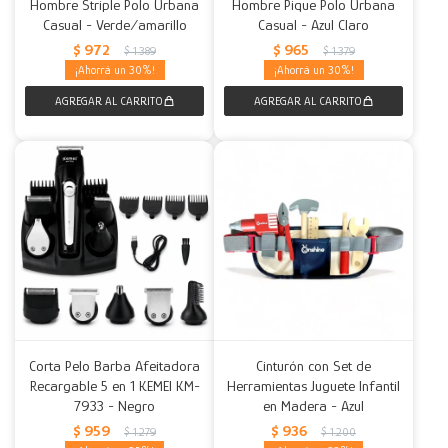
Hombre Striple Polo Urbana
Hombre Pique Polo Urbana
Casual - Verde/amarillo
Casual - Azul Claro
$
972
$
965
$
1.389
$
1.379
30
30
Corta Pelo Barba Afeitadora
Cinturón con Set de
Recargable 5 en 1 KEMEI KM-
Herramientas Juguete Infantil
7933 - Negro
en Madera - Azul
$
959
$
936
$
1.279
$
1.200