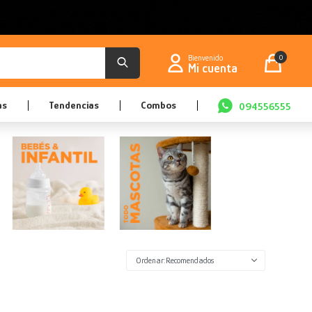
0
as
Tendencias
Combos
094556555
Recomendados