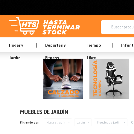
Hogar y
Deportes y
Tiempo
Infanti
Jardín
Fitness
Libre
MUEBLES DE JARDÍN
Qu
Filtrando por:
Hogar y Jardín
Jardín
Muebles de jardín