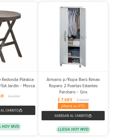
 Redonda Plástica
Armario p/Ropa Barú Rimax
/Ext Jardín - Mocca
Ropero 2 Puertas Estantes
Perchero - Gris
48
$
2.050
$
7.683
$
14.559
47
A HOY MVD
LLEGA HOY MVD