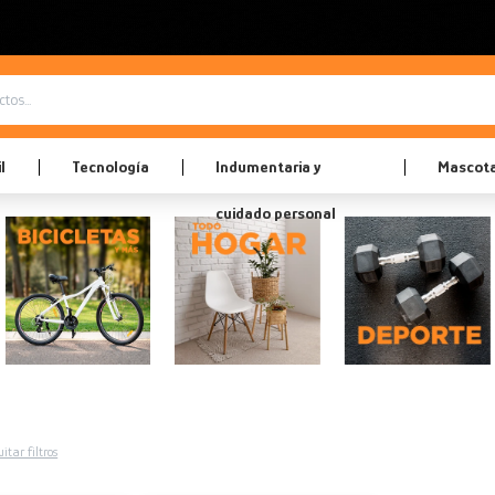
l
Tecnología
Indumentaria y
Mascot
cuidado personal
itar filtros