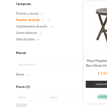
Categorías
Piscinas y Jacuzzi
(3)
Muebles de jardín
(2)
Complementos de jardín
(30)
Camas elásticas
(4)
Sillas de playa
(13)
Marcas
Mesa Plegable
Barú Rimax Int
$
2.0
Rimax
(2)
Precio
($)
LLEG
OK