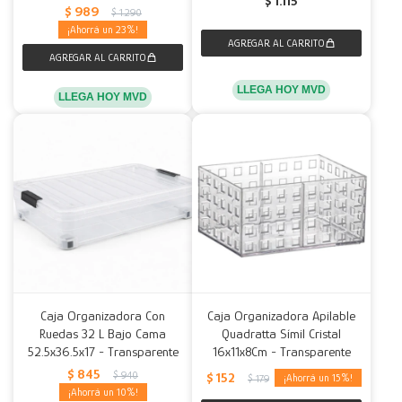
$
1.115
$
989
$
1.290
23
LLEGA HOY MVD
LLEGA HOY MVD
Caja Organizadora Con
Caja Organizadora Apilable
Ruedas 32 L Bajo Cama
Quadratta Símil Cristal
52.5x36.5x17 - Transparente
16x11x8Cm - Transparente
$
845
$
940
$
152
15
$
179
10