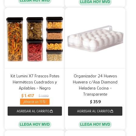
LLEGA HOY MVD
LLEGA HOY MVD
Kit Lumini X7 Frascos Potes
Organizador 24 Huevos
Herméticos Cuadrados y
Huevera c/Asa Diamond
Apilables - Negro
Heladera Cocina -
Transparente
$
1.417
$
1.669
$
359
15
LLEGA HOY MVD
LLEGA HOY MVD