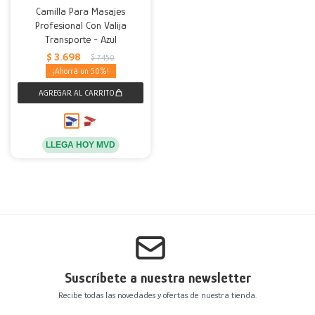
Camilla Para Masajes
Profesional Con Valija
Decoración
Accesorios
Mesas
Calefactores
Acolchados y Frazadas
Transporte - Azul
$
3.698
$
7.450
Accesorios para el hogar
Muebles Infantiles
Fundas
50
Herramientas
LLEGA HOY MVD
Suscríbete a nuestra newsletter
Recibe todas las novedades y ofertas de nuestra tienda.