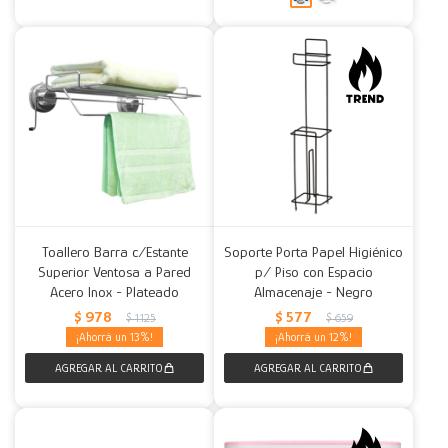
Toallero Barra c/Estante
Soporte Porta Papel Higiénico
Superior Ventosa a Pared
p/ Piso con Espacio
Acero Inox - Plateado
Almacenaje - Negro
$
978
$
577
$
1.125
$
659
13
12