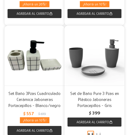
26
10
Set Baño 3Pzas Cuadriculado
Set de Baño Pure 3 Pzas en
Cerámica Jaboneras
Plástico Jaboneras
Portacepillos - Blanco/negro
Portacepillos - Gris
$
399
$
557
$
619
10