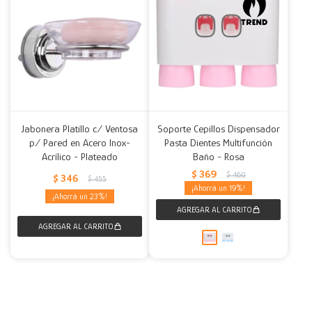
Jabonera Platillo c/ Ventosa
Soporte Cepillos Dispensador
p/ Pared en Acero Inox-
Pasta Dientes Multifunción
Acrílico - Plateado
Baño - Rosa
$
369
$
460
$
346
$
455
19
23