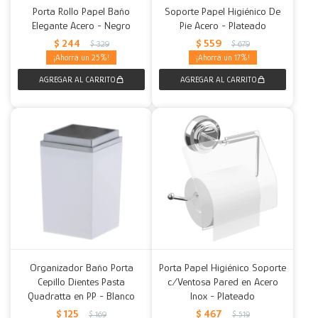
Porta Rollo Papel Baño
Soporte Papel Higiénico De
Elegante Acero - Negro
Pie Acero - Plateado
Decoración
Accesorios
Mesas
Calefactores
Acolchados y Frazadas
$
244
$
559
$
329
$
679
25
17
Accesorios para el hogar
Muebles Infantiles
Fundas
Herramientas
Organizador Baño Porta
Porta Papel Higiénico Soporte
Cepillo Dientes Pasta
c/Ventosa Pared en Acero
Quadratta en PP - Blanco
Inox - Plateado
$
125
$
467
$
169
$
519