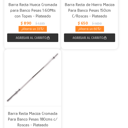
Barra Recta Hueca Cromada
Barra Recta de Hierro Maciza
para Banco Pesas 1.60Mts
Para Banco Pesas 150cm
Decoración
Accesorios
Mesas
Calefactores
Acolchados y Frazadas
con Topes - Plateado
C/Roscas - Plateado
$
890
$
650
$
1.335
$
1.650
Accesorios para el hogar
Muebles Infantiles
Fundas
33
60
Herramientas
Barra Recta Maciza Cromada
Para Banco Pesas 180cms c/
Roscas - Plateado