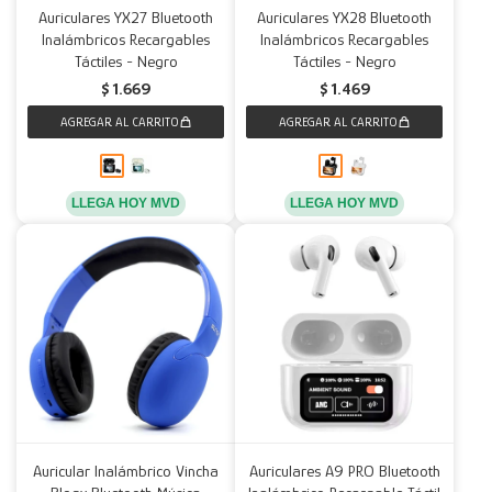
Auriculares YX27 Bluetooth
Auriculares YX28 Bluetooth
Inalámbricos Recargables
Inalámbricos Recargables
Decoración
Accesorios
Mesas
Calefactores
Acolchados y Frazadas
Táctiles - Negro
Táctiles - Negro
$
1.669
$
1.469
Accesorios para el hogar
Muebles Infantiles
Fundas
Herramientas
LLEGA HOY MVD
LLEGA HOY MVD
Auricular Inalámbrico Vincha
Auriculares A9 PRO Bluetooth