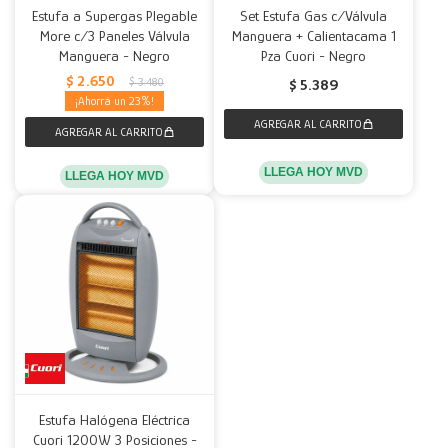
Estufa a Supergas Plegable
Set Estufa Gas c/Válvula
More c/3 Paneles Válvula
Manguera + Calientacama 1
Decoración
Accesorios
Mesas
Calefactores
Acolchados y Frazadas
Manguera - Negro
Pza Cuori - Negro
$
2.650
$
3.480
$
5.389
Accesorios para el hogar
Muebles Infantiles
Fundas
23
Herramientas
LLEGA HOY MVD
LLEGA HOY MVD
Estufa Halógena Eléctrica
Cuori 1200W 3 Posiciones -