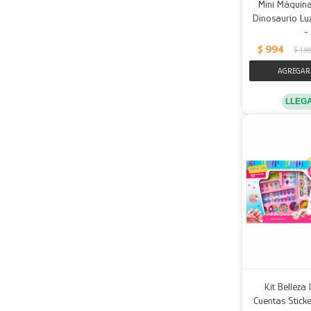
Mini Máquina
Dinosaurio Lu
-
$
994
$
1.1
LLEG
Kit Belleza 
Cuentas Stick