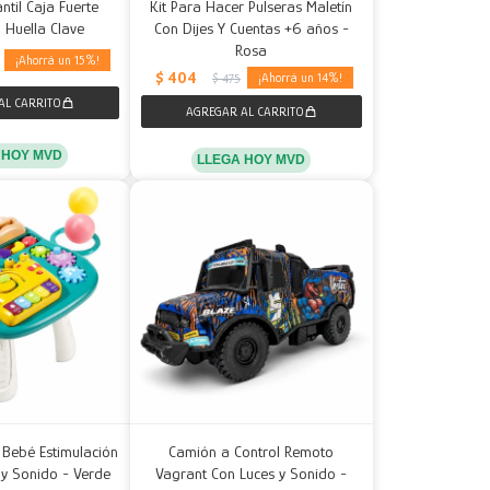
ntil Caja Fuerte
Kit Para Hacer Pulseras Maletín
a Huella Clave
Con Dijes Y Cuentas +6 años -
Rosa
15
$
404
14
$
475
 HOY MVD
LLEGA HOY MVD
 Bebé Estimulación
Camión a Control Remoto
y Sonido - Verde
Vagrant Con Luces y Sonido -