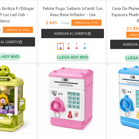
 Acrílica P/Dibujar
Pelota Pogo Saltarín Infantil Con
Casa De Muñec
Y Luz Led Usb -
Asas Base Inflador - Lila
Espacios Muebl
lanco
$
645
15
$
759
$
1.85
14
0
A HOY MVD
LLEGA HOY MVD
LLEGA