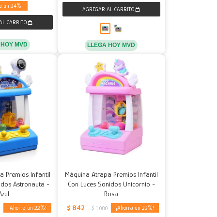
24
 HOY MVD
LLEGA HOY MVD
 Premios Infantil
Máquina Atrapa Premios Infantil
idos Astronauta -
Con Luces Sonidos Unicornio -
Azul
Rosa
$
842
22
22
0
$
1.080