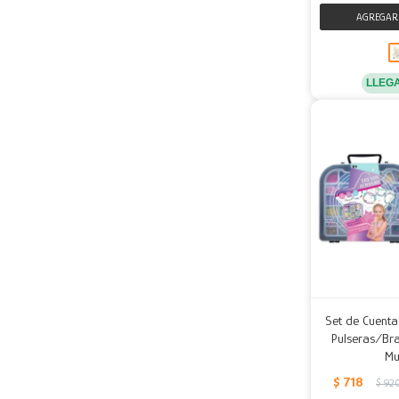
LLEG
Set de Cuenta
Pulseras/Bra
Mu
$
718
$
92