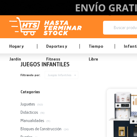
Hogar y
Deportes y
Tiempo
Infanti
Jardín
Fitness
Libre
JUEGOS INFANTILES
Filtrando por:
Juegos Infantiles
Categorías
Juguetes
(163)
Didácticos
(18)
Manualidades
(11)
Bloques de Construcción
(24)