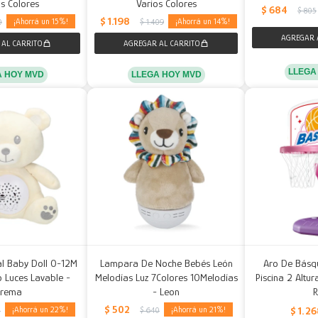
s Colores
Varios Colores
$
684
$
805
$
1.198
15
14
0
$
1.409
LLEGA
A HOY MVD
LLEGA HOY MVD
al Baby Doll 0-12M
Lampara De Noche Bebés León
Aro De Básqu
 Luces Lavable -
Melodías Luz 7Colores 10Melodías
Piscina 2 Altu
Crema
- Leon
$
502
$
1.26
22
21
0
$
640