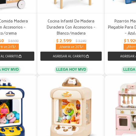
 Comida Madera
Cocina Infantil De Madera
Pizarrón Mag
on Accesorios -
Duradera Con Accesorios -
Plegable Para 
co/crema
Blanco/madera
- Azul
50
$
2.599
$
1.92
$
8.599
$
3.249
24
20
A HOY MVD
LLEGA HOY MVD
LLEGA