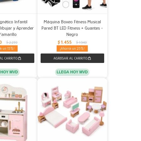
nético Infantil
Máquina Boxeo Fitness Musical
Dibujar y Aprender
Pared BT LED Fitness + Guantes -
/amarillo
Negro
0
$
1.455
$
2.259
$
1.940
15
25
 HOY MVD
LLEGA HOY MVD