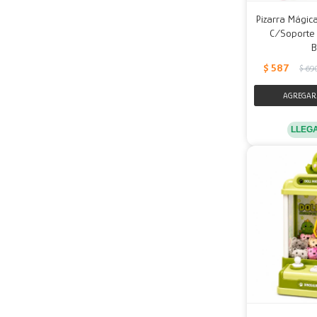
Pizarra Mágica
C/Soporte 
B
$
587
$
69
LLEG