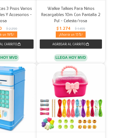
as 3 Pisos Varios
Walkie Talkies Para Niños
es Y Accesorios -
Recargables 10m Con Pantalla 2
Rosa
Pul - Celeste/rosa
0
$
1.274
$
2.290
$
1.499
19
15
 HOY MVD
LLEGA HOY MVD