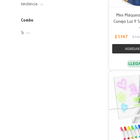
tendencia
(2)
Mini Máquina
Combo
Conejo Luz Y 
Si
(11)
$
1.147
$
1.3
LLEG