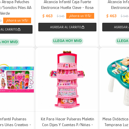
 Atrapa Peluches
Alcancía Infantil Caja Fuerte
Alcancía Infa
z/Sonidos Pilas AA
Electronica Huella Clave - Rosa
Electronic
 Verde
$
463
$
463
15
$
545
$
545
14
69
LLEGA HOY MVD
LLEGA
A HOY MVD
Infantil Pulseras
Kit Para Hacer Pulseras Maletín
Mesa Didáctica
ers Uñas Creativo -
Con Dijes Y Cuentas P/Niñas -
Temprana Luz 