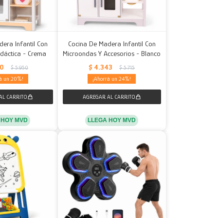
era Infantil Con
Cocina De Madera Infantil Con
idáctica - Crema
Microondas Y Accesorios - Blanco
60
$
4.343
$
5.950
$
5.715
20
24
 HOY MVD
LLEGA HOY MVD