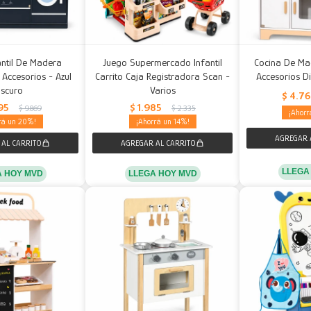
antil De Madera
Juego Supermercado Infantil
Cocina De Mad
Accesorios - Azul
Carrito Caja Registradora Scan -
Accesorios D
scuro
Varios
$
4.7
95
$
1.985
$
9.869
$
2.335
20
14
LLEGA
A HOY MVD
LLEGA HOY MVD