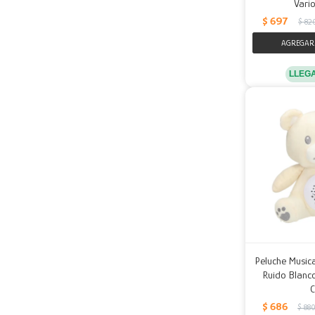
Vario
$
697
$
82
LLEG
Peluche Music
Ruido Blanco
$
686
$
88