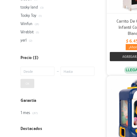
tooky land
(3)
Tooky Toy
(1)
Carrito De
Winfun
(21)
Infantil C
Wrebbit
Blan
(1)
yerl
$
6.4
(2)
Precio
($)
LLEG
OK
Garantía
1 mes
(217)
Destacados