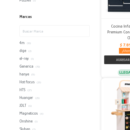
Puzzles
(1)
Marcas
Cocina Inf
Premium Con 
O
4m
(10)
$
7.8
dige
(2)
el-rey
(1)
Generica
(70)
LLEG
hanye
(11)
Hot focus
(25)
HTS
(27)
Huanger
(25)
JDLT
(6)
Magneticos
(4)
Onshine
(1)
Sluban
(7)