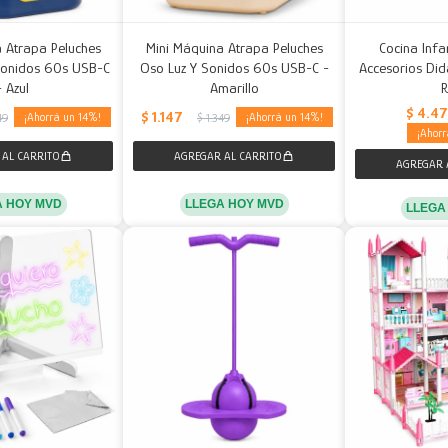
 Atrapa Peluches
Mini Máquina Atrapa Peluches
Cocina Infa
Sonidos 60s USB-C
Oso Luz Y Sonidos 60s USB-C -
Accesorios Did
- Azul
Amarillo
$
4.4
$
1.147
14
14
49
$
1.349
A HOY MVD
LLEGA HOY MVD
LLEGA