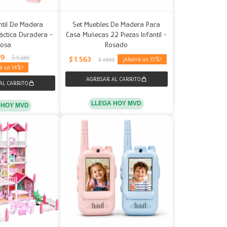
ntil De Madera
Set Muebles De Madera Para
áctica Duradera -
Casa Muñecas 22 Piezas Infantil -
Rosa
Rosado
79
$
5.269
$
1.563
15
$
1.839
14
LLEGA HOY MVD
 HOY MVD