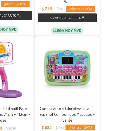
Azul
15
$
749
21
$
960
 HOY MVD
LLEGA HOY MVD
et Infantil Para
Computadora Educativa Infantil
ras 74cm y 112cm -
Español Con Sonidos Y Juegos -
Rosa
Verde
$
632
8
20
$
790
$
1.690