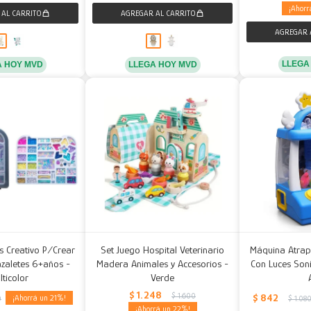
LLEGA
A HOY MVD
LLEGA HOY MVD
s Creativo P/Crear
Set Juego Hospital Veterinario
Máquina Atrapa
zaletes 6+años -
Madera Animales y Accesorios -
Con Luces Son
lticolor
Verde
$
1.248
$
1.600
$
842
21
0
$
1.08
22