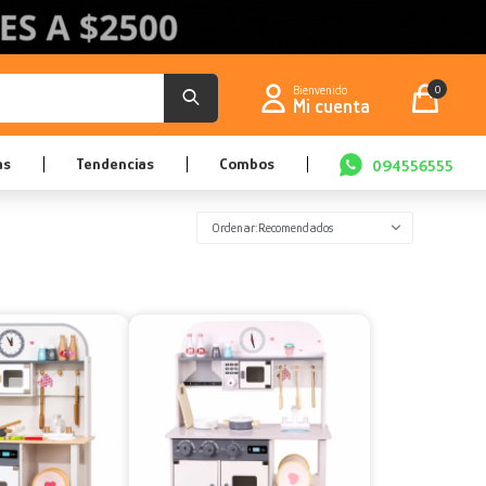
0
as
Tendencias
Combos
094556555
Recomendados