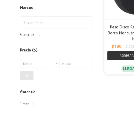
Marcas
Pesa Disco R
Barra Mancuer
Generica
(1)
$
180
$
225
Precio
($)
LLEG
OK
Garantía
1 mes
(1)