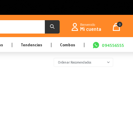
0
as
Tendencias
Combos
094556555
Recomendados