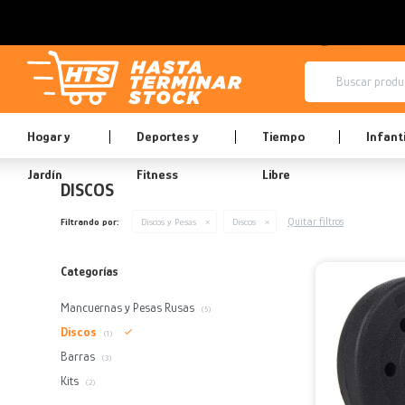
Hogar y
Deportes y
Tiempo
Infanti
Jardín
Fitness
Libre
DISCOS
Quitar filtros
Filtrando por:
Discos y Pesas
Discos
Categorías
Mancuernas y Pesas Rusas
(5)
Discos
(1)
Barras
(3)
Kits
(2)