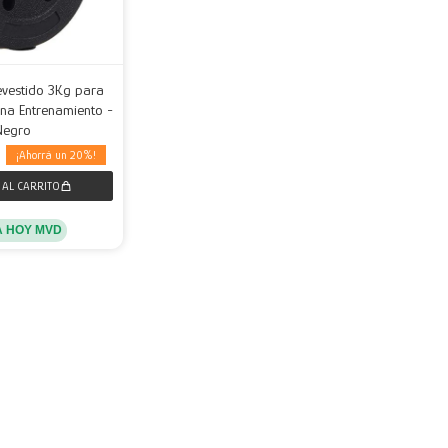
evestido 3Kg para
na Entrenamiento -
Negro
20
A HOY MVD