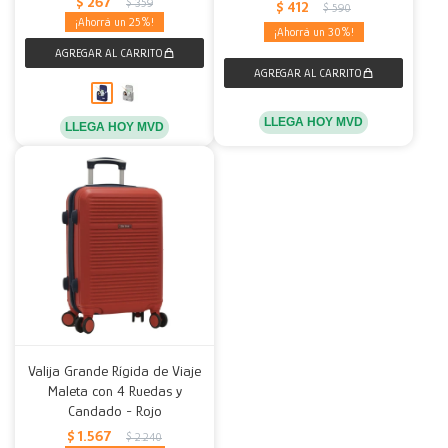
$
267
$
359
$
412
$
590
25
30
LLEGA HOY MVD
LLEGA HOY MVD
Valija Grande Rígida de Viaje
Maleta con 4 Ruedas y
Candado - Rojo
$
1.567
$
2.240