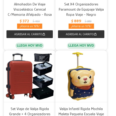
Almohadón De Viaje
Set X4 Organizadores
Viscoelástico Cervical
Paramount de Equipaje Valija
Decoración
Accesorios
Mesas
Calefactores
Acolchados y Frazadas
C/Memoria Afelpado - Rosa
Ropa Viaje - Negro
$
372
$
889
$
460
$
989
Accesorios para el hogar
Muebles Infantiles
Fundas
19
10
Herramientas
LLEGA HOY MVD
LLEGA HOY MVD
Set Viaje de Valija Rígida
Valija Infantil Rígida Mochila
Grande + 4 Organizadores
Maleta Pequeña Escuela Viaje