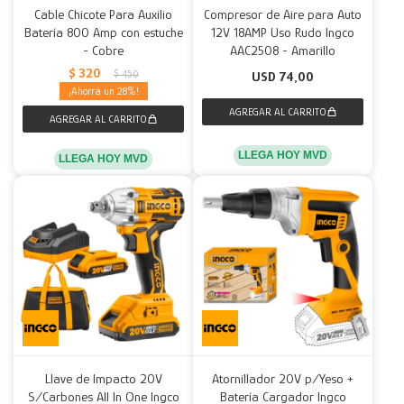
Cable Chicote Para Auxilio
Compresor de Aire para Auto
Batería 800 Amp con estuche
12V 18AMP Uso Rudo Ingco
Decoración
Accesorios
Mesas
Calefactores
Acolchados y Frazadas
- Cobre
AAC2508 - Amarillo
$
320
$
450
USD
74,00
Accesorios para el hogar
Muebles Infantiles
Fundas
28
Herramientas
LLEGA HOY MVD
LLEGA HOY MVD
Llave de Impacto 20V
Atornillador 20V p/Yeso +
S/Carbones All In One Ingco
Batería Cargador Ingco