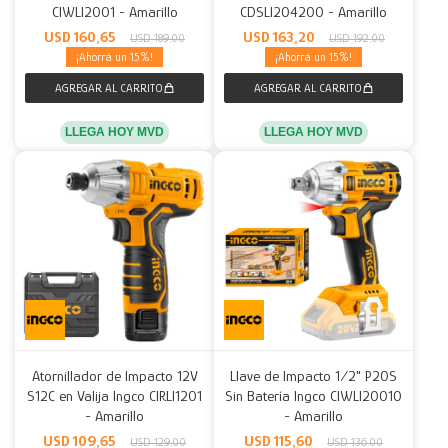
CIWLI2001 - Amarillo
CDSLI204200 - Amarillo
USD
160,65
USD
163,20
USD
189,00
USD
192,00
15
15
LLEGA HOY MVD
LLEGA HOY MVD
Atornillador de Impacto 12V
Llave de Impacto 1/2" P20S
S12C en Valija Ingco CIRLI1201
Sin Batería Ingco CIWLI20010
- Amarillo
- Amarillo
USD
109,65
USD
115,60
USD
129,00
USD
136,00