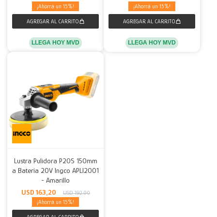
15
15
LLEGA HOY MVD
LLEGA HOY MVD
Lustra Pulidora P20S 150mm
a Batería 20V Ingco APLI2001
- Amarillo
USD
163,20
USD
192,00
15