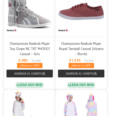
Championes Reebok Mujer
Championes Reebok Mujer
Top Down NC TXT M43501
Royal Tenstall Casual Urbano
Casual - Gris
- Bordó
$
985
$
1.545
$
2.390
$
3.750
58
58
LLEGA HOY MVD
LLEGA HOY MVD