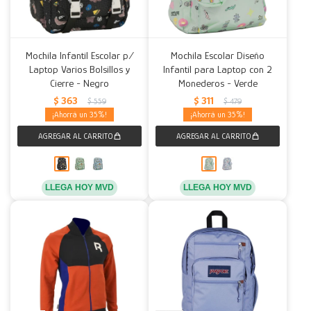
Mochila Infantil Escolar p/
Mochila Escolar Diseño
Laptop Varios Bolsillos y
Infantil para Laptop con 2
Cierre - Negro
Monederos - Verde
$
363
$
311
$
559
$
479
35
35
LLEGA HOY MVD
LLEGA HOY MVD