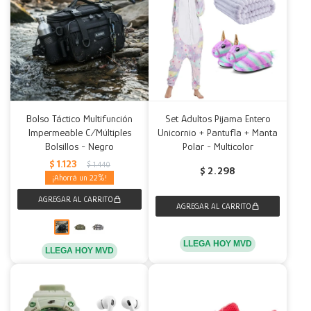
Bolso Táctico Multifunción
Set Adultos Pijama Entero
Impermeable C/Múltiples
Unicornio + Pantufla + Manta
Bolsillos - Negro
Polar - Multicolor
$
1.123
$
1.440
$
2.298
22
LLEGA HOY MVD
LLEGA HOY MVD