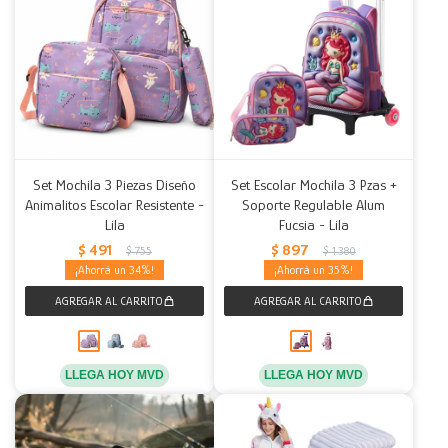
Set Mochila 3 Piezas Diseño
Set Escolar Mochila 3 Pzas +
Animalitos Escolar Resistente -
Soporte Regulable Alum
Lila
Fucsia - Lila
$
491
$
897
$
755
$
1.380
34
35
LLEGA HOY MVD
LLEGA HOY MVD