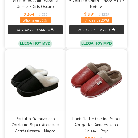
Abrigadas Antideslizante
+ Calienta Cama 1 Plaza HTS -
Unisex - Gris Oscuro
Natural
Decoración
Accesorios
Mesas
Calefactores
Acolchados y Frazadas
$
264
$
991
$
330
$
1.239
20
20
Accesorios para el hogar
Muebles Infantiles
Fundas
Herramientas
LLEGA HOY MVD
LLEGA HOY MVD
Pantufla Gamuza con
Pantufla De Cuerina Super
Corderito Super Abrigada
Abrigadas Antideslizante
Antideslizante - Negro
Unisex - Rojo