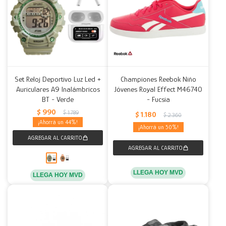
Set Reloj Deportivo Luz Led +
Championes Reebok Niño
Auriculares A9 Inalámbricos
Jóvenes Royal Effect M46740
BT - Verde
- Fucsia
$
990
$
1.789
$
1.180
$
2.360
44
50
LLEGA HOY MVD
LLEGA HOY MVD