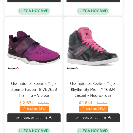
LLEGA HOY MVD
LLEGA HOY MVD
Championes Reebok Mujer
Championes Reebok Mujer
Zpump Fusion TR V62658
Rhythmcity Mid II M46824
Training - Violeta
Casual - Negro/rosa
$
2.674
$
1.644
$
6.490
$
3.990
58
58
LLEGA HOY MVD
LLEGA HOY MVD