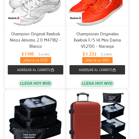
Champion Original Reebok
Championes Originales
Niños Almotio 2.0 M47182 -
Reebok F/S HI Mini Dama
Blanco
V52130 - Naranja
$
1.195
$
1.232
$
2.390
$
2.990
50
58
LLEGA HOY MVD
LLEGA HOY MVD