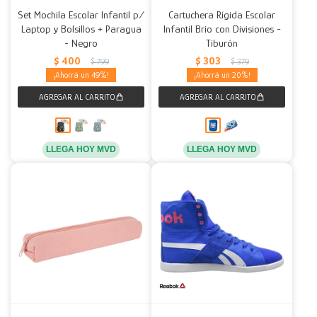
Set Mochila Escolar Infantil p/
Cartuchera Rígida Escolar
Laptop y Bolsillos + Paragua
Infantil Brio con Divisiones -
- Negro
Tiburón
$
400
$
303
$
799
$
379
49
20
LLEGA HOY MVD
LLEGA HOY MVD