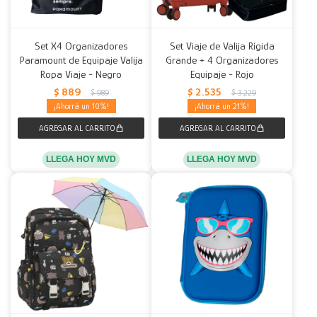
Set X4 Organizadores
Set Viaje de Valija Rígida
Paramount de Equipaje Valija
Grande + 4 Organizadores
Ropa Viaje - Negro
Equipaje - Rojo
$
889
$
2.535
$
989
$
3.229
10
21
LLEGA HOY MVD
LLEGA HOY MVD