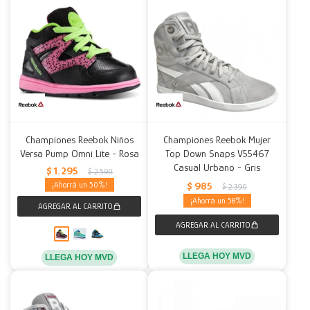
Championes Reebok Niños
Championes Reebok Mujer
Versa Pump Omni Lite - Rosa
Top Down Snaps V55467
Casual Urbano - Gris
$
1.295
$
2.590
$
985
50
$
2.390
58
LLEGA HOY MVD
LLEGA HOY MVD