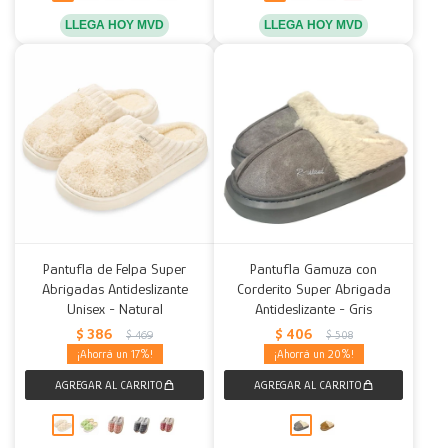
LLEGA HOY MVD
LLEGA HOY MVD
Pantufla de Felpa Super
Pantufla Gamuza con
Abrigadas Antideslizante
Corderito Super Abrigada
Unisex - Natural
Antideslizante - Gris
$
386
$
406
$
469
$
508
17
20