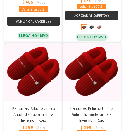
$
375
$
469
$
406
$
508
20
20
LLEGA HOY MVD
LLEGA HOY MVD
Pantuflas Peluche Unisex
Pantuflas Peluche Unisex
Antidesliz Suela Gruesa
Antidesliz Suela Gruesa
Invierno - Rojo
Invierno - Rojo
$
399
$
399
$
469
$
469