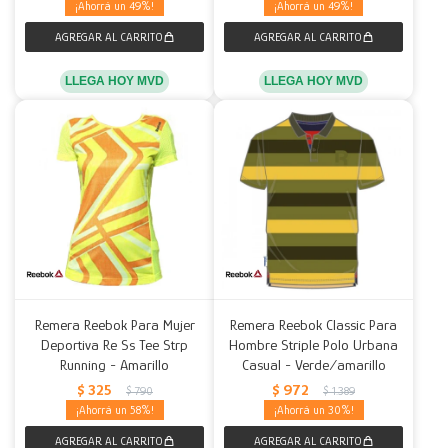
49
49
LLEGA HOY MVD
LLEGA HOY MVD
Remera Reebok Para Mujer
Remera Reebok Classic Para
Deportiva Re Ss Tee Strp
Hombre Striple Polo Urbana
Running - Amarillo
Casual - Verde/amarillo
$
325
$
972
$
790
$
1.389
58
30