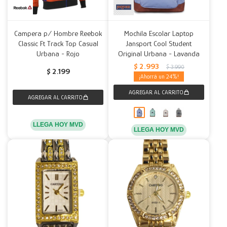
Campera p/ Hombre Reebok
Mochila Escolar Laptop
Classic Ft Track Top Casual
Jansport Cool Student
Urbana - Rojo
Original Urbana - Lavanda
$
2.993
$
3.990
$
2.199
24
LLEGA HOY MVD
LLEGA HOY MVD