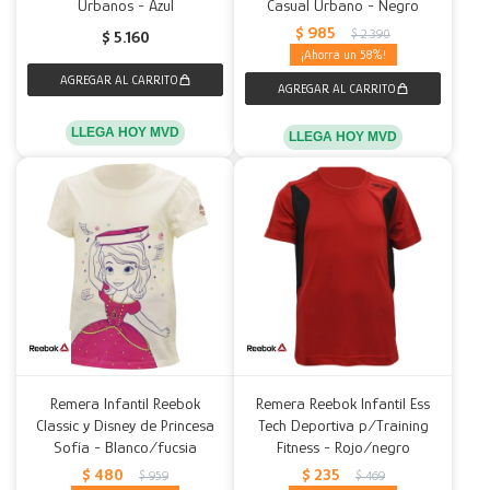
Urbanos - Azul
Casual Urbano - Negro
$
985
$
2.390
$
5.160
58
LLEGA HOY MVD
LLEGA HOY MVD
Remera Infantil Reebok
Remera Reebok Infantil Ess
Classic y Disney de Princesa
Tech Deportiva p/Training
Sofía - Blanco/fucsia
Fitness - Rojo/negro
$
480
$
235
$
959
$
469