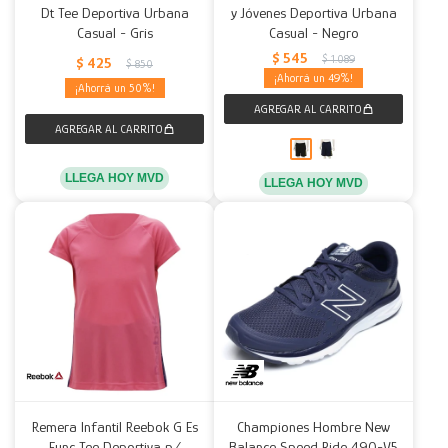
Dt Tee Deportiva Urbana
y Jóvenes Deportiva Urbana
Casual - Gris
Casual - Negro
$
545
$
1.089
$
425
$
850
49
50
LLEGA HOY MVD
LLEGA HOY MVD
Remera Infantil Reebok G Es
Championes Hombre New
Func Tee Deportiva p/
Balance Speed Ride 490-V5