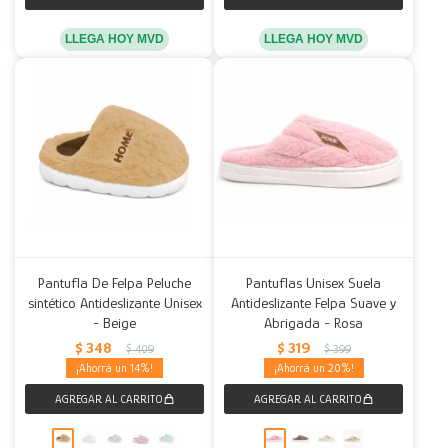
LLEGA HOY MVD
LLEGA HOY MVD
Pantufla De Felpa Peluche
Pantuflas Unisex Suela
sintético Antideslizante Unisex
Antideslizante Felpa Suave y
- Beige
Abrigada - Rosa
$
348
$
319
$
409
$
399
14
20