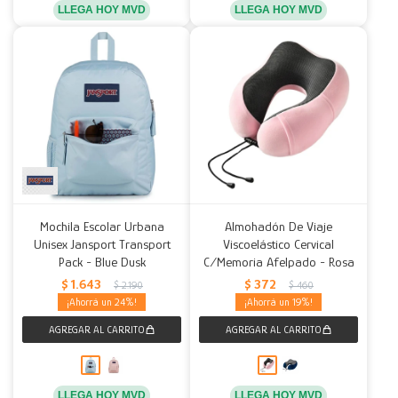
LLEGA HOY MVD
LLEGA HOY MVD
Mochila Escolar Urbana
Almohadón De Viaje
Unisex Jansport Transport
Viscoelástico Cervical
Pack - Blue Dusk
C/Memoria Afelpado - Rosa
$
1.643
$
372
$
2.190
$
460
24
19
LLEGA HOY MVD
LLEGA HOY MVD