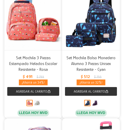
Set Mochila 3 Piezas
Set Mochila Bolso Monedero
Estampado Helados Escolar
Alumno 3 Piezas Unisex
Resistente - Rosa
Resistente - Cyan
$
491
$
512
$
755
$
755
34
32
LLEGA HOY MVD
LLEGA HOY MVD