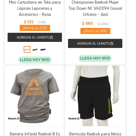
Mini Cartuchera en Tela para
Championes Reebok Mujer
Lápices Lapiceras y
Top Down NC V60394 Casual
Accesorios - Rosa
Urbano - Azul
$
135
$
169
$
985
$
2.390
20
58
LLEGA HOY MVD
LLEGA HOY MVD
Remera Infantil Reebok B Es
Bermuda Reebok para Niños