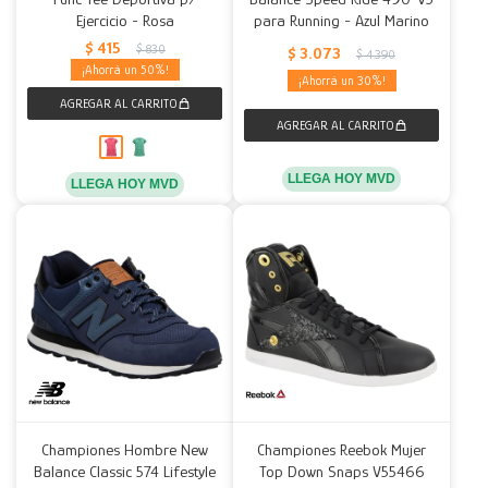
Ejercicio - Rosa
para Running - Azul Marino
$
415
$
830
$
3.073
$
4.390
50
30
LLEGA HOY MVD
LLEGA HOY MVD
Championes Hombre New
Championes Reebok Mujer
Balance Classic 574 Lifestyle
Top Down Snaps V55466