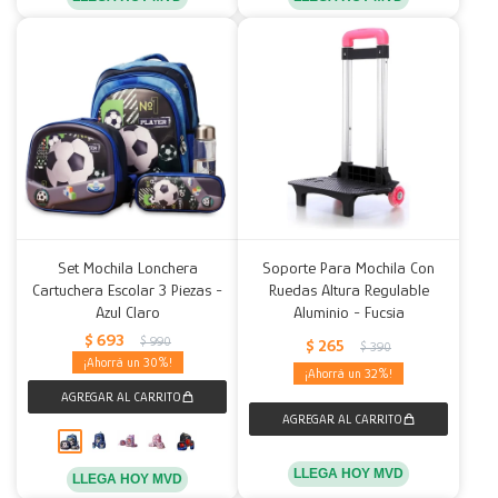
Set Mochila Lonchera
Soporte Para Mochila Con
Cartuchera Escolar 3 Piezas -
Ruedas Altura Regulable
Azul Claro
Aluminio - Fucsia
$
693
$
990
$
265
$
390
30
32
LLEGA HOY MVD
LLEGA HOY MVD