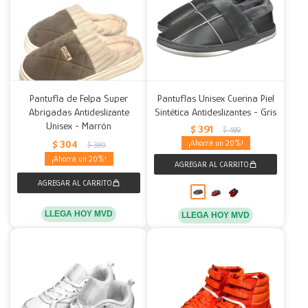
Pantufla de Felpa Super
Pantuflas Unisex Cuerina Piel
Abrigadas Antideslizante
Sintética Antideslizantes - Gris
Unisex - Marrón
$
391
$
489
$
304
20
$
380
20
LLEGA HOY MVD
LLEGA HOY MVD