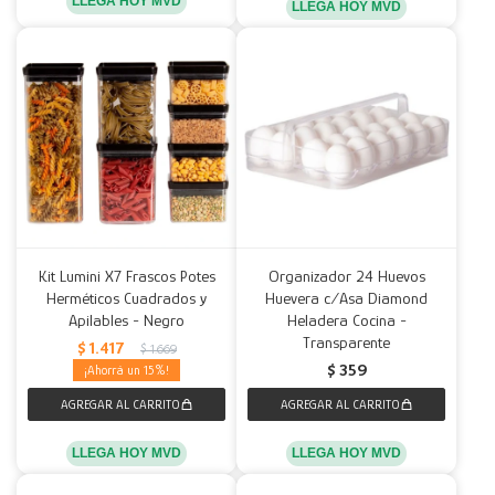
LLEGA HOY MVD
LLEGA HOY MVD
Kit Lumini X7 Frascos Potes
Organizador 24 Huevos
Herméticos Cuadrados y
Huevera c/Asa Diamond
Apilables - Negro
Heladera Cocina -
Transparente
$
1.417
$
1.669
$
359
15
LLEGA HOY MVD
LLEGA HOY MVD