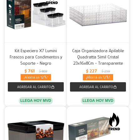
Kit Especiero X7 Lumini
Caja Organizadora Apilable
Frascos para Condimentos y
Quadratta Símil Cristal
Soporte - Negro
23x16x8Cm - Transparente
$
761
$
227
$
869
$
259
12
12
LLEGA HOY MVD
LLEGA HOY MVD