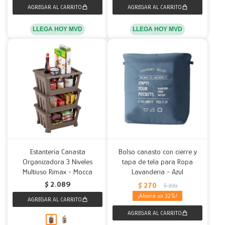
LLEGA HOY MVD
LLEGA HOY MVD
Estantería Canasta
Bolso canasto con cierre y
Organizadora 3 Niveles
tapa de tela para Ropa
Multiuso Rimax - Mocca
Lavanderia - Azul
$
2.089
$
270
$
399
32