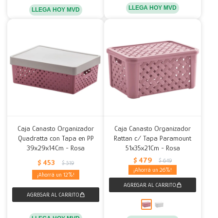
LLEGA HOY MVD
LLEGA HOY MVD
Caja Canasto Organizador
Caja Canasto Organizador
Quadratta con Tapa en PP
Rattan c/ Tapa Paramount
39x29x14Cm - Rosa
51x35x21Cm - Rosa
$
479
$
649
$
453
$
519
26
12