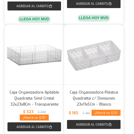
LLEGA HOY MVD
LLEGA HOY MVD
Caja Organizadora Apilable
Caja Organizadora Plástica
Quadratta Símil Cristal
Quadratta c/ Divisiones
32x23x8Cm - Transparente
23x11x5Cm - Blanco
$
323
$
369
$
165
12
$
189
12