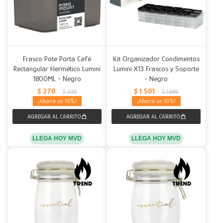
Frasco Pote Porta Café
Kit Organizador Condimentos
Rectangular Hermético Lumini
Lumini X13 Frascos y Soporte
1800ML - Negro
- Negro
$
278
$
1.501
$
309
$
1.669
10
10
LLEGA HOY MVD
LLEGA HOY MVD