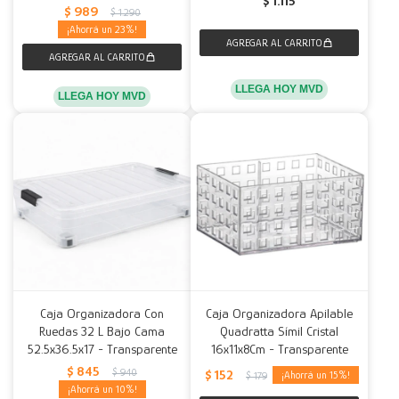
$
1.115
$
989
$
1.290
23
LLEGA HOY MVD
LLEGA HOY MVD
Caja Organizadora Con
Caja Organizadora Apilable
Ruedas 32 L Bajo Cama
Quadratta Símil Cristal
52.5x36.5x17 - Transparente
16x11x8Cm - Transparente
$
845
$
940
$
152
15
$
179
10