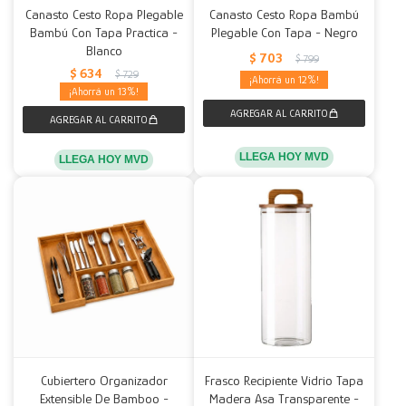
Canasto Cesto Ropa Plegable
Canasto Cesto Ropa Bambú
Bambú Con Tapa Practica -
Plegable Con Tapa - Negro
Decoración
Accesorios
Mesas
Calefactores
Acolchados y Frazadas
Blanco
$
703
$
799
$
634
$
729
Accesorios para el hogar
Muebles Infantiles
Fundas
12
13
Herramientas
LLEGA HOY MVD
LLEGA HOY MVD
Cubiertero Organizador
Frasco Recipiente Vidrio Tapa
Extensible De Bamboo -
Madera Asa Transparente -