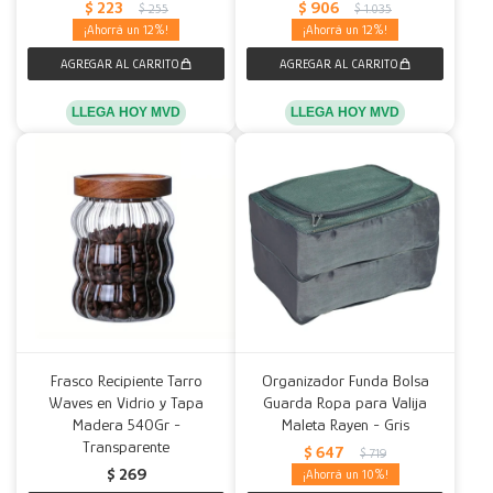
$
223
$
906
$
255
$
1.035
12
12
LLEGA HOY MVD
LLEGA HOY MVD
Frasco Recipiente Tarro
Organizador Funda Bolsa
Waves en Vidrio y Tapa
Guarda Ropa para Valija
Madera 540Gr -
Maleta Rayen - Gris
Transparente
$
647
$
719
$
269
10