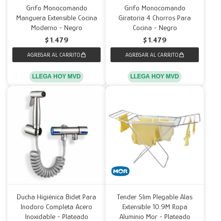
Grifo Monocomando
Grifo Monocomando
Manguera Extensible Cocina
Giratoria 4 Chorros Para
Decoración
Accesorios
Mesas
Calefactores
Acolchados y Frazadas
Moderno - Negro
Cocina - Negro
$
1.479
$
1.479
Accesorios para el hogar
Muebles Infantiles
Fundas
Herramientas
LLEGA HOY MVD
LLEGA HOY MVD
Ducha Higiénica Bidet Para
Tender Slim Plegable Alas
Inodoro Completa Acero
Extensible 10.9M Ropa
Inoxidable - Plateado
Aluminio Mor - Plateado