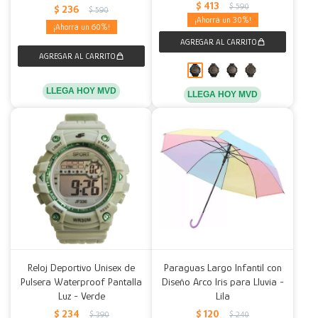
$
413
$
590
$
236
$
590
30
60
LLEGA HOY MVD
LLEGA HOY MVD
Reloj Deportivo Unisex de
Paraguas Largo Infantil con
Pulsera Waterproof Pantalla
Diseño Arco Iris para Lluvia -
Luz - Verde
Lila
$
234
$
120
$
390
$
240