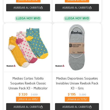
50
49
LLEGA HOY MVD
LLEGA HOY MVD
Medias Cortas Tobillo
Medias Deportivas Soquetes
Soquetes Reebok Classic
Invisibles Unisex Reebok Pack
Unisex Pack X3 - Multicolor
X3 - Gris
$
320
$
195
$
639
$
390
49
50