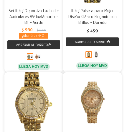
Set Reloj Deportivo Luz Led +
Reloj Pulsera para Mujer
Decoración
Accesorios
Mesas
Calefactores
Acolchados y Frazadas
Auriculares A9 Inalámbricos
Diseño Clásico Elegante con
BT - Verde
Brillos - Dorado
Accesorios para el hogar
Muebles Infantiles
Fundas
$
990
$
1.789
$
459
44
Herramientas
LLEGA HOY MVD
LLEGA HOY MVD