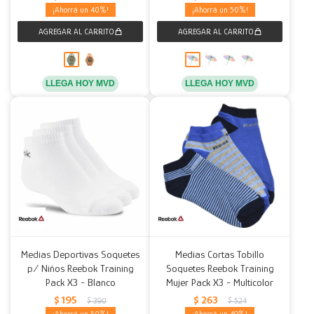
40
50
LLEGA HOY MVD
LLEGA HOY MVD
Medias Deportivas Soquetes
Medias Cortas Tobillo
p/ Niños Reebok Training
Soquetes Reebok Training
Pack X3 - Blanco
Mujer Pack X3 - Multicolor
$
195
$
263
$
390
$
524