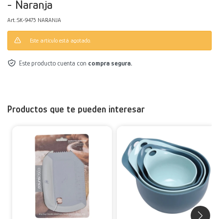
- Naranja
Decoración
Accesorios
Mesas
Calefactores
Acolchados y Frazadas
SK-9475 NARANJA
Este artículo está agotado.
Accesorios para el hogar
Muebles Infantiles
Fundas
Este producto cuenta con
compra segura.
Herramientas
Productos que te pueden interesar