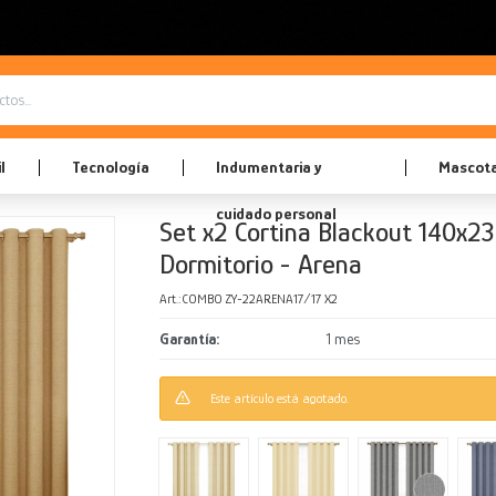
l
Tecnología
Indumentaria y
Mascot
cuidado personal
Set x2 Cortina Blackout 140x23
Dormitorio - Arena
COMBO ZY-22ARENA17/17 X2
Garantía
1 mes
Este artículo está agotado.