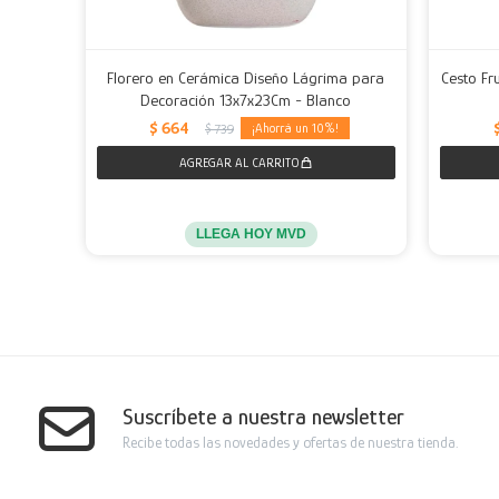
Florero en Cerámica Diseño Lágrima para
Cesto Fr
Decoración 13x7x23Cm - Blanco
$
664
10
$
739
LLEGA HOY MVD
Suscríbete a nuestra newsletter
Recibe todas las novedades y ofertas de nuestra tienda.