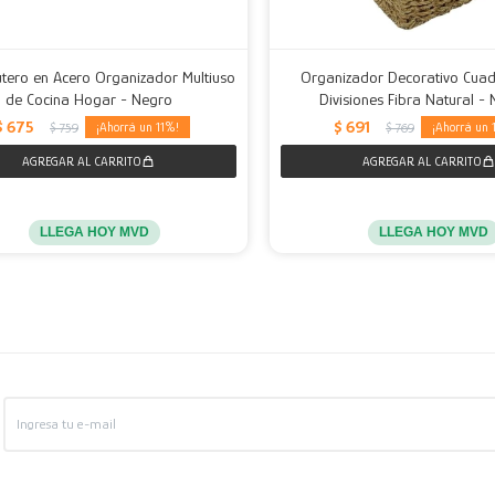
utero en Acero Organizador Multiuso
Organizador Decorativo Cua
de Cocina Hogar - Negro
Divisiones Fibra Natural - 
$
675
$
691
11
$
759
$
769
LLEGA HOY MVD
LLEGA HOY MVD