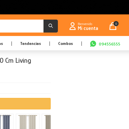
0
as
Tendencias
Combos
094556555
0 Cm Living