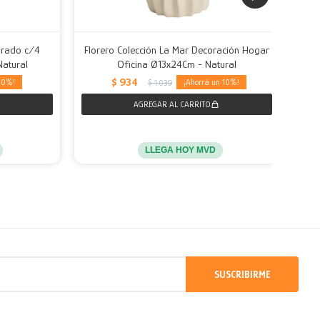
drado c/4
Florero Colección La Mar Decoración Hogar
Fl
Natural
Oficina Ø13x24Cm - Natural
$
934
10
10
$
1.039
LLEGA HOY MVD
SUSCRIBIRME