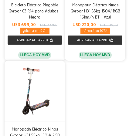
Bicicleta Eléctrica Plegable
Monopatín Eléctrico Niños
Gyroor C3 R14 para Adultos -
Gyroor H31 55kg 150W RGB
Decoración
Accesorios
Mesas
Calefactores
Acolchados y Frazadas
Negro
16km/h BT - Azul
USD
699,00
USD
220,00
USD
799,00
USD
245,00
Accesorios para el hogar
Muebles Infantiles
Fundas
12
10
Herramientas
LLEGA HOY MVD
LLEGA HOY MVD
Monopatín Eléctrico Niños
Gyroor H31 55kg 150W RGB