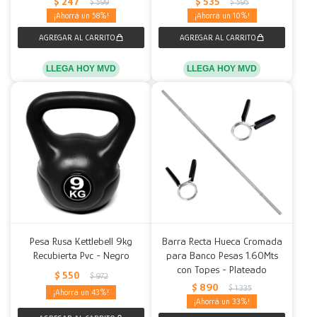
$
247
$
535
$
599
$
595
58
10
LLEGA HOY MVD
LLEGA HOY MVD
Pesa Rusa Kettlebell 9kg
Barra Recta Hueca Cromada
Recubierta Pvc - Negro
para Banco Pesas 1.60Mts
con Topes - Plateado
$
550
$
972
$
890
$
1.335
43
33