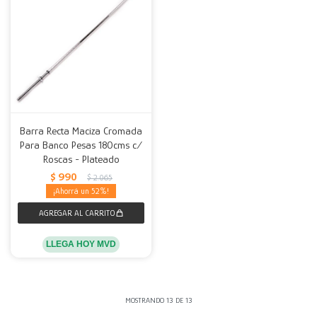
Barra Recta Maciza Cromada
Para Banco Pesas 180cms c/
Roscas - Plateado
$
990
$
2.065
52
LLEGA HOY MVD
MOSTRANDO
13
DE
13