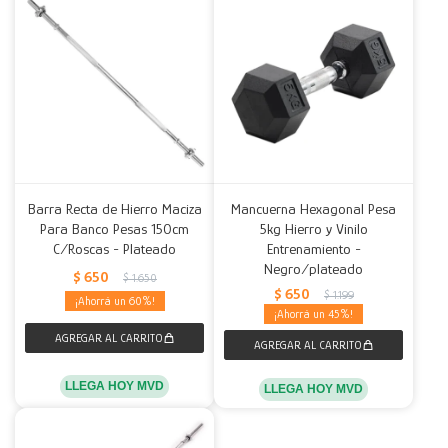
Barra Recta de Hierro Maciza
Mancuerna Hexagonal Pesa
Para Banco Pesas 150cm
5kg Hierro y Vinilo
C/Roscas - Plateado
Entrenamiento -
Negro/plateado
$
650
$
1.650
$
650
$
1.199
60
45
LLEGA HOY MVD
LLEGA HOY MVD