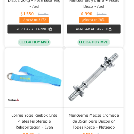
Discos 20kg + Pesa Rusa 9kg
Mancuernas y Barra + Pesas
- Azul
Disco - Azul
Decoración
Accesorios
Mesas
Calefactores
Acolchados y Frazadas
$
1.550
$
990
$
2.352
$
1.380
34
28
Accesorios para el hogar
Muebles Infantiles
Fundas
Herramientas
LLEGA HOY MVD
LLEGA HOY MVD
Correa Yoga Reebok Cinta
Mancuerna Maciza Cromada
Pilates Fisioterapia
de 35cm para Discos c/
Rehabilitación - Cyan
Topes Rosca - Plateado