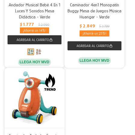
Andador Musical Bebé 4 En 1
Caminador 4en1 Monopatín
Luces Y Sonidos Mesa
Buggy Mesa de Juegos Música
Decoración
Accesorios
Mesas
Calefactores
Acolchados y Frazadas
Didáctica - Verde
Huanger - Verde
$
1.777
$
2.090
$
2.849
Accesorios para el hogar
Muebles Infantiles
Fundas
$
3.799
14
25
Herramientas
LLEGA HOY MVD
LLEGA HOY MVD