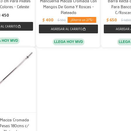
33 cm Para Pilates
Mancuerna Maciza Cromada Con
Barra Recta 
Colores - Celeste
Mangos De Goma Y Roscas -
Para Banc
Plateado
C/Roscas
$
450
$
400
$
650
27
$
550
$
1.650
A HOY MVD
LLEGA HOY MVD
LLEGA
 Maciza Cromada
Pesas 180cms c/