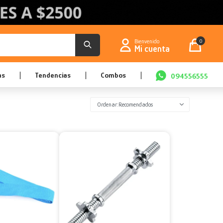
0
as
Tendencias
Combos
094556555
Recomendados