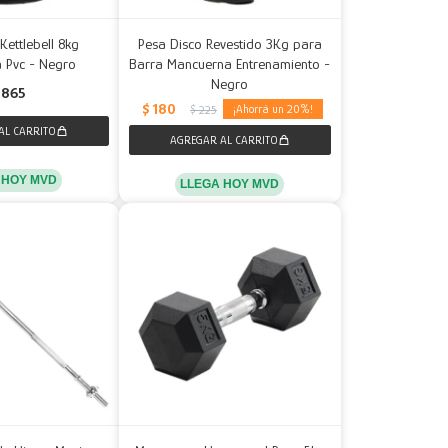
Kettlebell 8kg
Pesa Disco Revestido 3Kg para
a Pvc - Negro
Barra Mancuerna Entrenamiento -
Negro
865
$
180
20
$
225
 HOY MVD
LLEGA HOY MVD