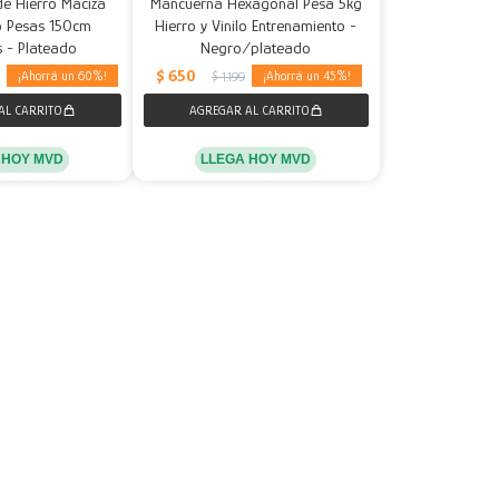
de Hierro Maciza
Mancuerna Hexagonal Pesa 5kg
o Pesas 150cm
Hierro y Vinilo Entrenamiento -
 - Plateado
Negro/plateado
$
650
60
45
$
1.199
 HOY MVD
LLEGA HOY MVD