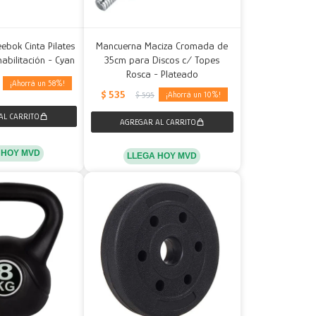
ebok Cinta Pilates
Mancuerna Maciza Cromada de
habilitación - Cyan
35cm para Discos c/ Topes
Rosca - Plateado
58
$
535
10
$
595
 HOY MVD
LLEGA HOY MVD