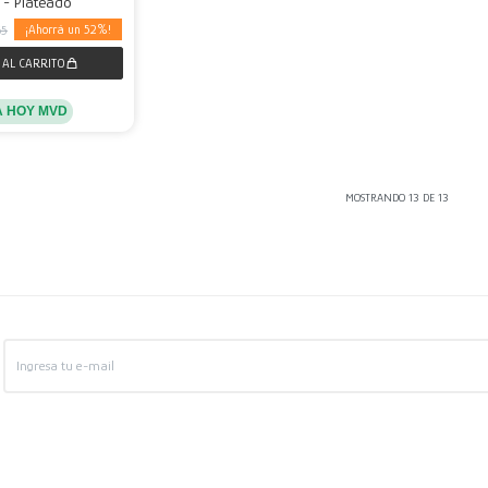
 - Plateado
52
65
A HOY MVD
MOSTRANDO
13
DE
13