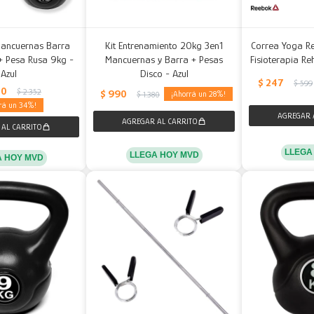
Mancuernas Barra
Kit Entrenamiento 20kg 3en1
Correa Yoga Re
+ Pesa Rusa 9kg -
Mancuernas y Barra + Pesas
Fisioterapia Re
Azul
Disco - Azul
$
247
$
599
50
$
2.352
$
990
28
$
1.380
34
LLEGA
LLEGA HOY MVD
A HOY MVD