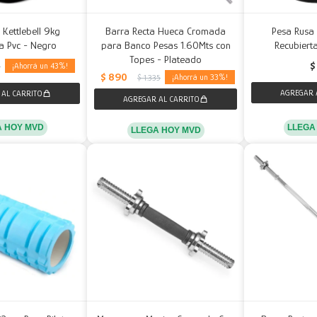
Kettlebell 9kg
Barra Recta Hueca Cromada
Pesa Rusa 
a Pvc - Negro
para Banco Pesas 1.60Mts con
Recubiert
Topes - Plateado
$
43
2
$
890
33
$
1.335
LLEGA
A HOY MVD
LLEGA HOY MVD