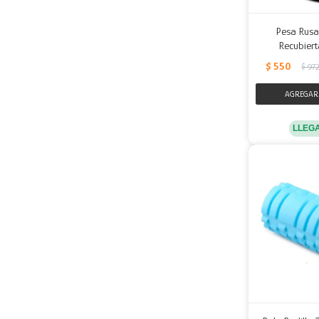
Pesa Rusa 
Recubiert
$
550
$
97
LLEG