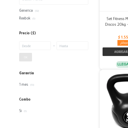
Generica
(12)
Reebok
Set Fitness 
(1)
Discos 20kg 
Precio
($)
$
1.5
OK
LLEG
Garantía
1 mes
(13)
Combo
Si
(1)