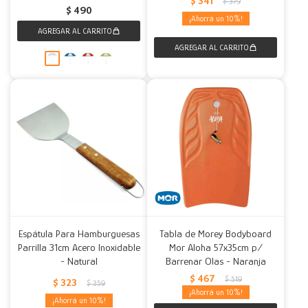
$
341
$
379
$
490
10
Espátula Para Hamburguesas
Tabla de Morey Bodyboard
Parrilla 31cm Acero Inoxidable
Mor Aloha 57x35cm p/
- Natural
Barrenar Olas - Naranja
$
467
$
519
$
323
$
359
10
10