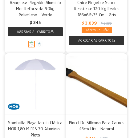
Banqueta Plegable Aluminio
Catre Plegable Super
Mor Reforzada 90kg
Resistente 120 Kg Reales
Polietileno - Verde
186x66x35 Cm - Gris
$
345
$
3.039
$
3.380
10
Sombrilla Playa Jardin Clásica
Pincel De Silicona Para Carnes
MOR 1,80 M FPS 70 Aluminio -
43cm Hts - Natural
Plata