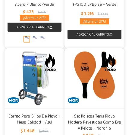
Acero - Blanco/verde
FPS100 C/Bolsa - Verde
$
423
$
539
$
1.216
$
1.549
21
21
Carrito Para Sillas De Playa +
Set Paletas Tenis Playa
Mesa Calidad - Azul
Madera Revestidas Goma Eva
y Pelota - Naranja
$
1.448
$
1.845