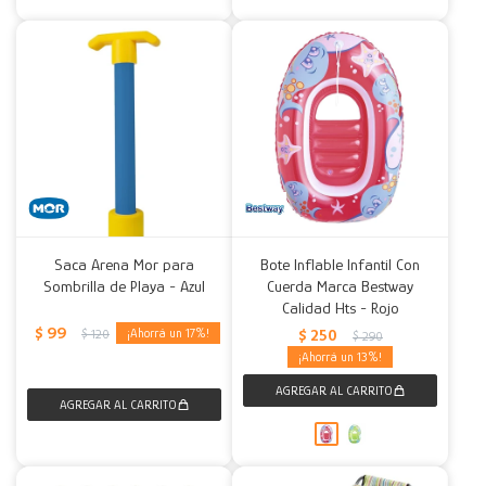
Saca Arena Mor para
Bote Inflable Infantil Con
Sombrilla de Playa - Azul
Cuerda Marca Bestway
Calidad Hts - Rojo
$
99
17
$
250
$
120
$
290
13