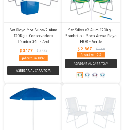
Set Playa Mor Sillasx2 Alum
Set Sillas x2 Alum 120Kg +
120Kg + Conservadora
Sombrilla + Saca Arena Playa
Térmica 34L - Azul
MOR - Verde
$
2.867
$
3.188
$
3.177
$
3.533
10
10