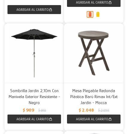
Sombrilla Jardín 2,10m Con
Mesa Plegable Redonda
Manivela Exterior Resistente -
Plástica Barú Rimax Int/Ext
Negro
Jardín - Mocca
$
909
$
2.048
$
910
$
2.050