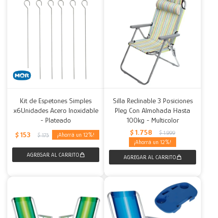
Kit de Espetones Simples
Silla Reclinable 3 Posiciones
x6Unidades Acero Inoxidable
Pleg Con Almohada Hasta
- Plateado
100kg - Multicolor
$
1.758
$
1.999
$
153
12
$
175
12