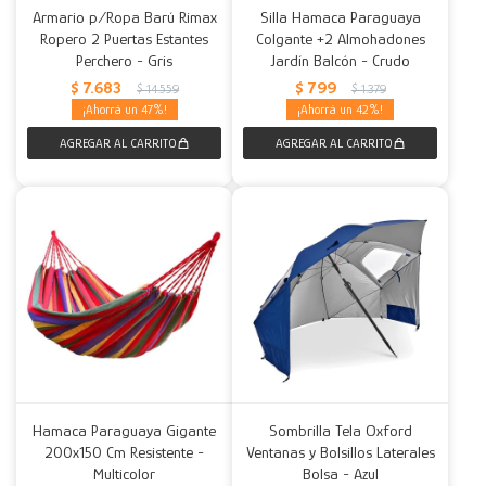
Armario p/Ropa Barú Rimax
Silla Hamaca Paraguaya
Ropero 2 Puertas Estantes
Colgante +2 Almohadones
Decoración
Accesorios
Mesas
Calefactores
Acolchados y Frazadas
Perchero - Gris
Jardín Balcón - Crudo
$
7.683
$
799
$
14.559
$
1.379
Accesorios para el hogar
Muebles Infantiles
Fundas
47
42
Herramientas
Hamaca Paraguaya Gigante
Sombrilla Tela Oxford
200x150 Cm Resistente -
Ventanas y Bolsillos Laterales
Multicolor
Bolsa - Azul