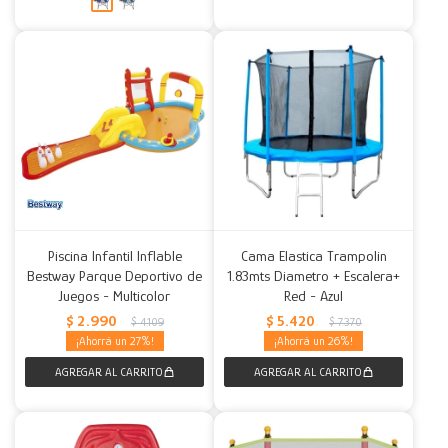
Piscina Infantil Inflable
Cama Elastica Trampolin
Bestway Parque Deportivo de
1.83mts Diametro + Escalera+
Juegos - Multicolor
Red - Azul
$
2.990
$
5.420
$
4.109
$
7.370
27
26