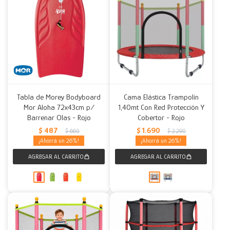
Tabla de Morey Bodyboard
Cama Elástica Trampolín
Mor Aloha 72x43cm p/
1,40mt Con Red Protección Y
Barrenar Olas - Rojo
Cobertor - Rojo
$
487
$
1.690
$
660
$
2.290
26
26