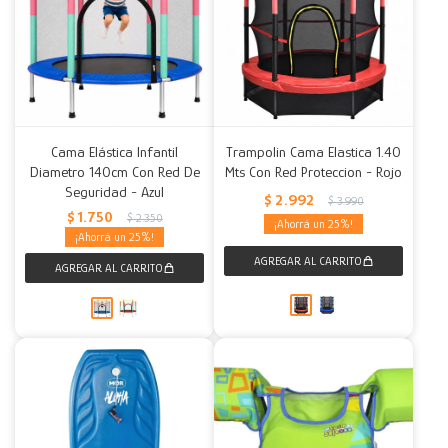
Cama Elástica Infantil
Trampolin Cama Elastica 1.40
Diametro 140cm Con Red De
Mts Con Red Proteccion - Rojo
Seguridad - Azul
$
2.992
$
3.990
$
1.750
$
2.350
25
25