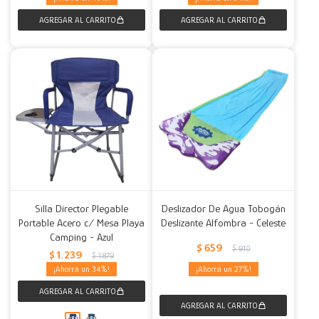
Silla Director Plegable
Deslizador De Agua Tobogán
Portable Acero c/ Mesa Playa
Deslizante Alfombra - Celeste
Camping - Azul
$
659
$
910
$
1.239
$
1.879
34
27