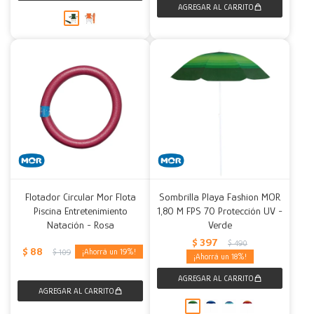
Flotador Circular Mor Flota
Sombrilla Playa Fashion MOR
Piscina Entretenimiento
1,80 M FPS 70 Protección UV -
Natación - Rosa
Verde
$
397
$
490
$
88
19
$
109
18