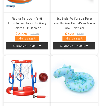
Piscina Parque Infantil
Espátula Perforada Para
Inflable con Tobogán Aro y
Parrilla Parrillero 45cm Acero
Pelotas - Multicolor
Inox - Natural
$
2.720
$
420
$
3.569
$
549
23
23