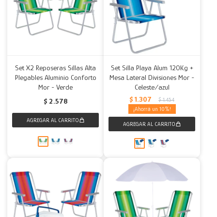
Set X2 Reposeras Sillas Alta
Set Silla Playa Alum 120Kg +
Plegables Aluminio Conforto
Mesa Lateral Divisiones Mor -
Mor - Verde
Celeste/azul
$
1.307
$
1.454
$
2.578
10