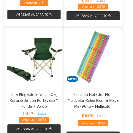
$
247
$
309
21
20
Silla Plegable Infantil 50kg
Colchón Flotador Mor
Reforzada Con Portavaso Y
Multicolor Relax Piscina Playa
Funda - Verde
Max90kg - Multicolor
$
447
$
559
$
679
$
849
20
20