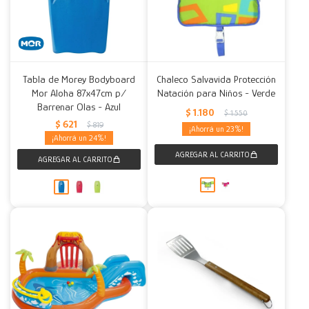
Tabla de Morey Bodyboard
Chaleco Salvavida Protección
Mor Aloha 87x47cm p/
Natación para Niños - Verde
Barrenar Olas - Azul
$
1.180
$
1.550
$
621
$
819
23
24