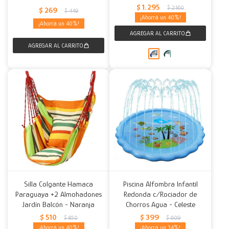
$
1.295
$
2.160
$
269
$
449
40
40
Silla Colgante Hamaca
Piscina Alfombra Infantil
Paraguaya +2 Almohadones
Redonda c/Rociador de
Jardín Balcón - Naranja
Chorros Agua - Celeste
$
510
$
399
$
850
$
609
40
34