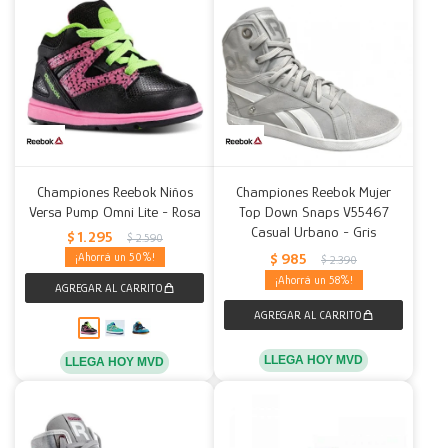
Championes Reebok Niños
Championes Reebok Mujer
Versa Pump Omni Lite - Rosa
Top Down Snaps V55467
Casual Urbano - Gris
$
1.295
$
2.590
$
985
50
$
2.390
58
LLEGA HOY MVD
LLEGA HOY MVD