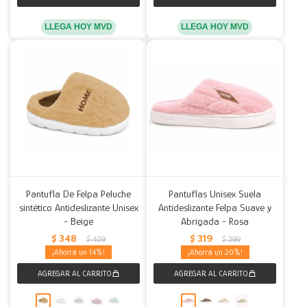
LLEGA HOY MVD
LLEGA HOY MVD
Pantufla De Felpa Peluche
Pantuflas Unisex Suela
sintético Antideslizante Unisex
Antideslizante Felpa Suave y
- Beige
Abrigada - Rosa
$
348
$
319
$
409
$
399
14
20