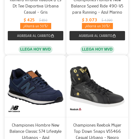
Dt Tee Deportiva Urbana
Balance Speed Ride 490-V5
Casual - Gris
para Running - Azul Marino
$
425
$
3.073
$
850
$
4.390
50
30
LLEGA HOY MVD
LLEGA HOY MVD
Championes Hombre New
Championes Reebok Mujer
Balance Classic 574 Lifestyle
Top Down Snaps V55466
Urbanos - Azul
Casual Urbano - Negro