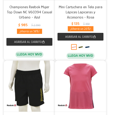
Championes Reebok Mujer
Mini Cartuchera en Tela para
Top Down NC V60394 Casual
Lápices Lapiceras y
Urbano - Azul
Accesorios - Rosa
$
135
$
169
$
985
$
2.390
20
58
LLEGA HOY MVD
LLEGA HOY MVD