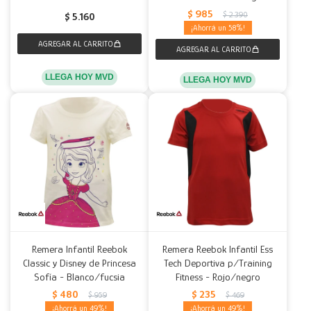
$
985
$
2.390
$
5.160
58
LLEGA HOY MVD
LLEGA HOY MVD
Remera Infantil Reebok
Remera Reebok Infantil Ess
Classic y Disney de Princesa
Tech Deportiva p/Training
Sofía - Blanco/fucsia
Fitness - Rojo/negro
$
480
$
235
$
959
$
469
49
49