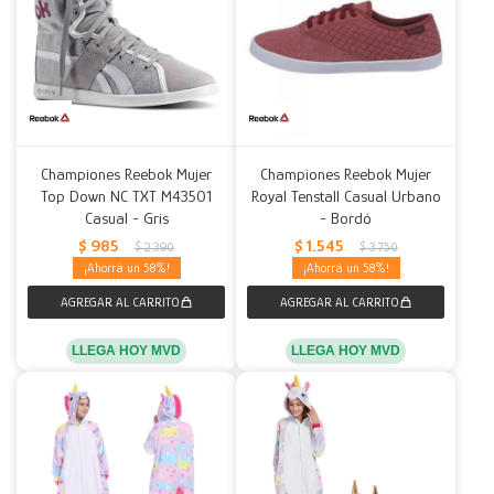
Championes Reebok Mujer
Championes Reebok Mujer
Top Down NC TXT M43501
Royal Tenstall Casual Urbano
Casual - Gris
- Bordó
$
985
$
1.545
$
2.390
$
3.750
58
58
LLEGA HOY MVD
LLEGA HOY MVD