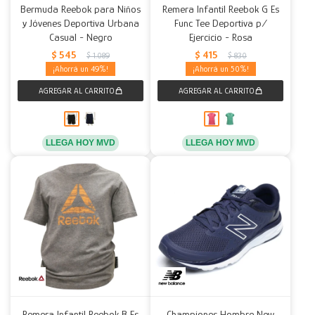
Bermuda Reebok para Niños
Remera Infantil Reebok G Es
y Jóvenes Deportiva Urbana
Func Tee Deportiva p/
Casual - Negro
Ejercicio - Rosa
$
545
$
415
$
1.089
$
830
49
50
LLEGA HOY MVD
LLEGA HOY MVD
Remera Infantil Reebok B Es
Championes Hombre New