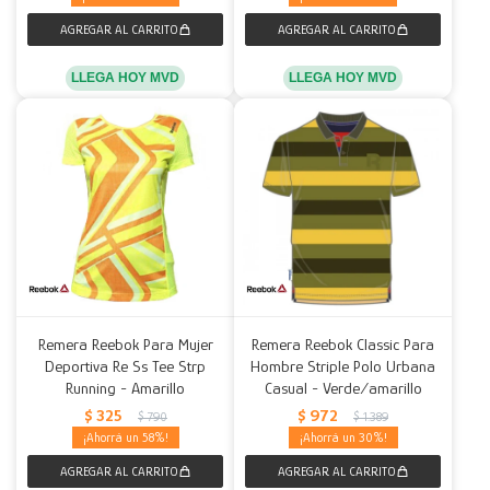
LLEGA HOY MVD
LLEGA HOY MVD
Remera Reebok Para Mujer
Remera Reebok Classic Para
Deportiva Re Ss Tee Strp
Hombre Striple Polo Urbana
Running - Amarillo
Casual - Verde/amarillo
$
325
$
972
$
790
$
1.389
58
30