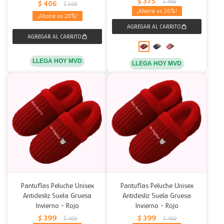
$
375
$
469
$
406
$
508
20
20
LLEGA HOY MVD
LLEGA HOY MVD
Pantuflas Peluche Unisex
Pantuflas Peluche Unisex
Antidesliz Suela Gruesa
Antidesliz Suela Gruesa
Invierno - Rojo
Invierno - Rojo
$
399
$
399
$
469
$
469