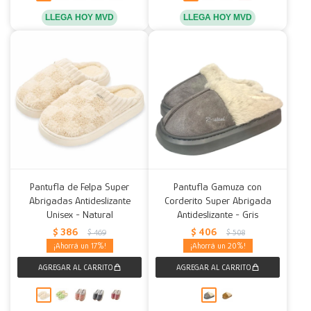
LLEGA HOY MVD
LLEGA HOY MVD
Pantufla de Felpa Super
Pantufla Gamuza con
Abrigadas Antideslizante
Corderito Super Abrigada
Unisex - Natural
Antideslizante - Gris
$
386
$
406
$
469
$
508
17
20