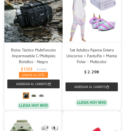
Bolso Táctico Multifunción
Set Adultos Pijama Entero
Impermeable C/Múltiples
Unicornio + Pantufla + Manta
Bolsillos - Negro
Polar - Multicolor
$
1.123
$
1.440
$
2.298
22
LLEGA HOY MVD
LLEGA HOY MVD