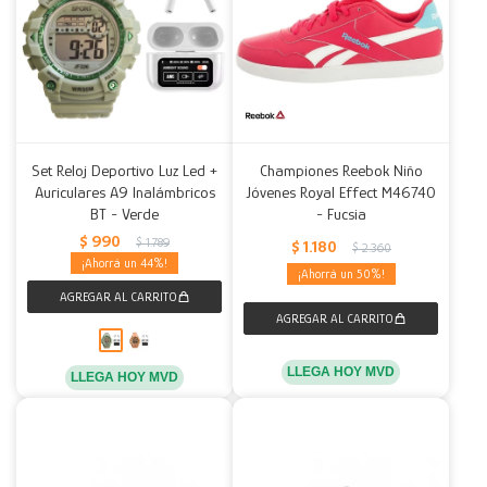
Set Reloj Deportivo Luz Led +
Championes Reebok Niño
Auriculares A9 Inalámbricos
Jóvenes Royal Effect M46740
BT - Verde
- Fucsia
$
990
$
1.789
$
1.180
$
2.360
44
50
LLEGA HOY MVD
LLEGA HOY MVD