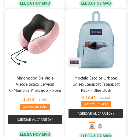
LLEGA HOY MVD
LLEGA HOY MVD
Almohadón De Viaje
Mochila Escolar Urbana
Viscoelástico Cervical
Unisex Jansport Transport
C/Memoria Afelpado - Rosa
Pack - Blue Dusk
$
1.643
$
2.190
$
372
$
460
24
19
LLEGA HOY MVD
LLEGA HOY MVD