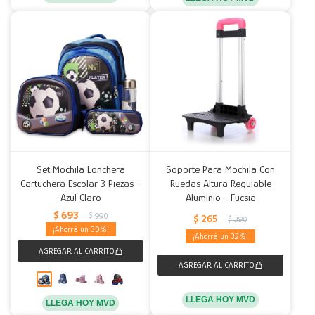
Set Mochila Lonchera
Soporte Para Mochila Con
Cartuchera Escolar 3 Piezas -
Ruedas Altura Regulable
Azul Claro
Aluminio - Fucsia
$
693
$
990
$
265
$
390
30
32
LLEGA HOY MVD
LLEGA HOY MVD