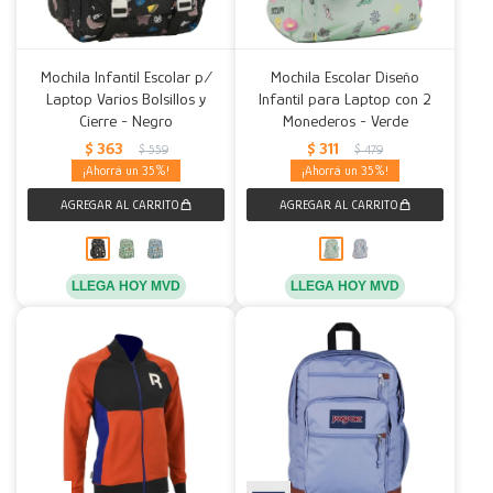
Mochila Infantil Escolar p/
Mochila Escolar Diseño
Laptop Varios Bolsillos y
Infantil para Laptop con 2
Cierre - Negro
Monederos - Verde
$
363
$
311
$
559
$
479
35
35
LLEGA HOY MVD
LLEGA HOY MVD