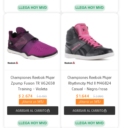
LLEGA HOY MVD
LLEGA HOY MVD
Championes Reebok Mujer
Championes Reebok Mujer
Zpump Fusion TR V62658
Rhythmcity Mid II M46824
Training - Violeta
Casual - Negro/rosa
$
2.674
$
1.644
$
6.490
$
3.990
58
58
LLEGA HOY MVD
LLEGA HOY MVD