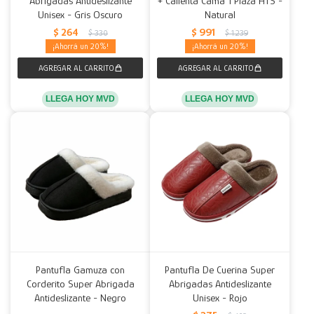
Abrigadas Antideslizante
+ Calienta Cama 1 Plaza HTS -
Unisex - Gris Oscuro
Natural
Decoración
Accesorios
Mesas
Calefactores
Acolchados y Frazadas
$
264
$
991
$
330
$
1.239
20
20
Accesorios para el hogar
Muebles Infantiles
Fundas
Herramientas
LLEGA HOY MVD
LLEGA HOY MVD
Pantufla Gamuza con
Pantufla De Cuerina Super
Corderito Super Abrigada
Abrigadas Antideslizante
Antideslizante - Negro
Unisex - Rojo