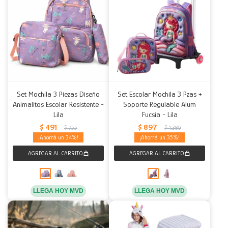
Set Mochila 3 Piezas Diseño
Set Escolar Mochila 3 Pzas +
Animalitos Escolar Resistente -
Soporte Regulable Alum
Lila
Fucsia - Lila
$
491
$
897
$
755
$
1.380
34
35
LLEGA HOY MVD
LLEGA HOY MVD