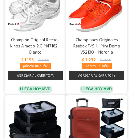
Champion Original Reebok
Championes Originales
Niños Almotio 2.0 M47182 -
Reebok F/S HI Mini Dama
Blanco
V52130 - Naranja
$
1.195
$
1.232
$
2.390
$
2.990
50
58
LLEGA HOY MVD
LLEGA HOY MVD