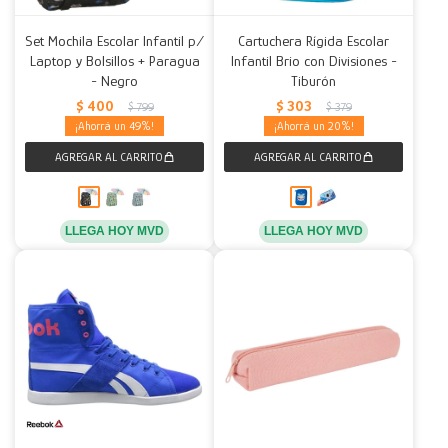
Set Mochila Escolar Infantil p/
Cartuchera Rígida Escolar
Laptop y Bolsillos + Paragua
Infantil Brio con Divisiones -
- Negro
Tiburón
$
400
$
303
$
799
$
379
49
20
LLEGA HOY MVD
LLEGA HOY MVD