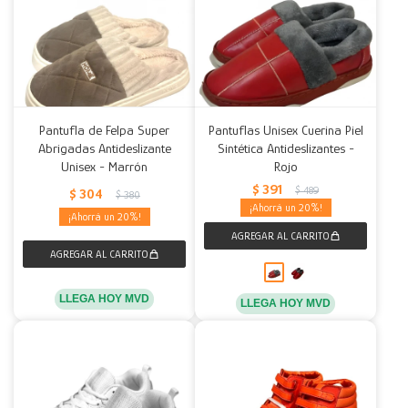
Pantufla de Felpa Super
Pantuflas Unisex Cuerina Piel
Abrigadas Antideslizante
Sintética Antideslizantes -
Unisex - Marrón
Rojo
$
391
$
489
$
304
$
380
20
20
LLEGA HOY MVD
LLEGA HOY MVD