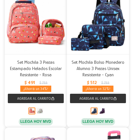
Set Mochila 3 Piezas
Set Mochila Bolso Monedero
Estampado Helados Escolar
Alumno 3 Piezas Unisex
Resistente - Rosa
Resistente - Cyan
$
491
$
512
$
755
$
755
34
32
LLEGA HOY MVD
LLEGA HOY MVD