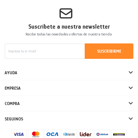
Decoración
Accesorios
Mesas
Calefactores
Acolchados y Frazadas
Suscríbete a nuestra newsletter
Accesorios para el hogar
Muebles Infantiles
Fundas
Recibe todas las novedades y ofertas de nuestra tienda.
Herramientas
SUSCRIBIRME
AYUDA
EMPRESA
COMPRA
SEGUINOS