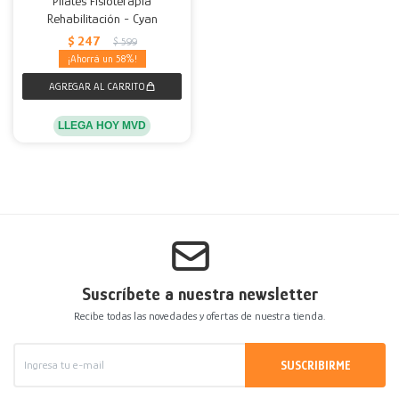
Pilates Fisioterapia
Rehabilitación - Cyan
Decoración
Accesorios
Mesas
Calefactores
Acolchados y Frazadas
$
247
$
599
58
Accesorios para el hogar
Muebles Infantiles
Fundas
Herramientas
LLEGA HOY MVD
Suscríbete a nuestra newsletter
Recibe todas las novedades y ofertas de nuestra tienda.
SUSCRIBIRME