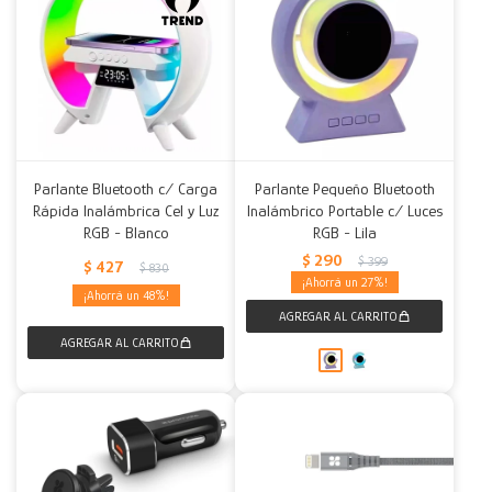
Parlante Bluetooth c/ Carga
Parlante Pequeño Bluetooth
Rápida Inalámbrica Cel y Luz
Inalámbrico Portable c/ Luces
RGB - Blanco
RGB - Lila
$
290
$
399
$
427
$
830
27
48