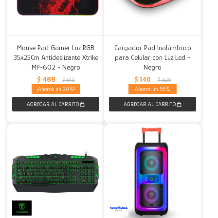
Mouse Pad Gamer Luz RGB
Cargador Pad Inalámbrico
35x25Cm Antideslizante Xtrike
para Celular con Luz Led -
MP-602 - Negro
Negro
$
488
$
140
$
610
$
320
20
56