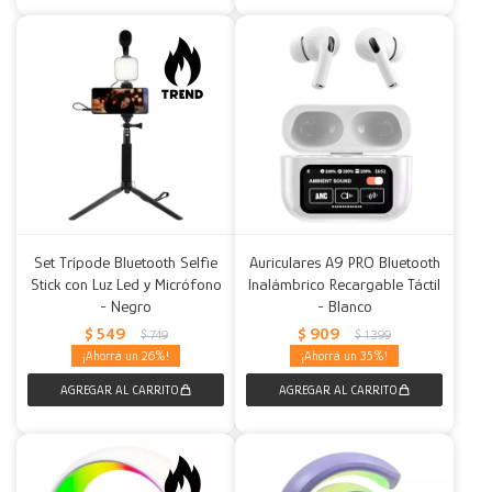
Set Trípode Bluetooth Selfie
Auriculares A9 PRO Bluetooth
Stick con Luz Led y Micrófono
Inalámbrico Recargable Táctil
- Negro
- Blanco
$
549
$
909
$
749
$
1.399
26
35