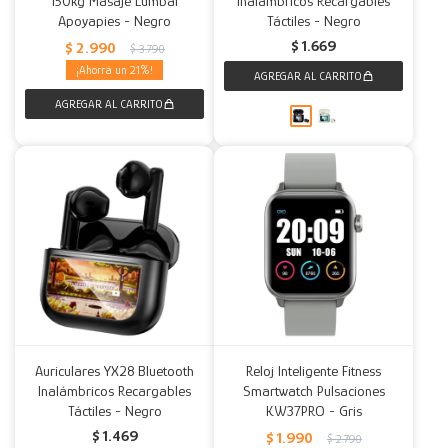
150kg Masaje Lumbar
Inalámbricos Recargables
Apoyapies - Negro
Táctiles - Negro
Decoración
Accesorios
Mesas
Calefactores
Acolchados y Frazadas
$
1.669
$
2.990
$
3.790
21
Accesorios para el hogar
Muebles Infantiles
Fundas
Herramientas
Auriculares YX28 Bluetooth
Reloj Inteligente Fitness
Inalámbricos Recargables
Smartwatch Pulsaciones
Táctiles - Negro
KW37PRO - Gris
$
1.469
$
1.990
$
2.790