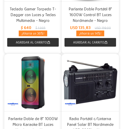
Teclado Gamer Torpedo T-
Parlante Doble Portátil 8"
Dagger con Luces y Teclas
1600W Control BT Luces
Multimedia - Negro
Nordmende - Negro
$
640
USD
135,83
$
1.005
USD
159,00
36
14
Parlante Doble de 8" 1000W
Radio Portátil c/Linterna
Micro Karaoke BT Luces
Panel Solar BT Nordmende