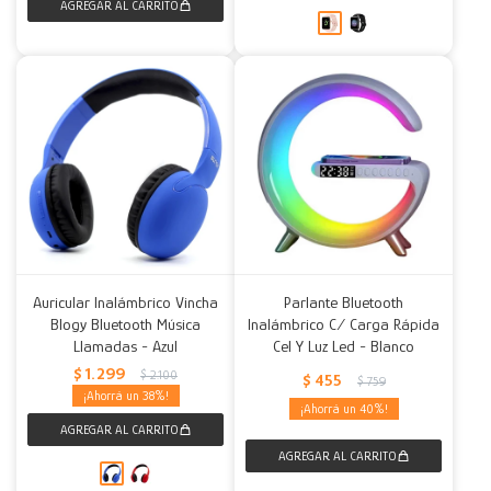
Auricular Inalámbrico Vincha
Parlante Bluetooth
Blogy Bluetooth Música
Inalámbrico C/ Carga Rápida
Llamadas - Azul
Cel Y Luz Led - Blanco
$
1.299
$
2.100
$
455
$
759
38
40