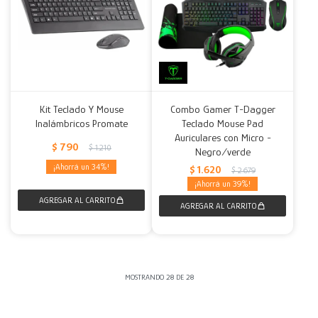
Kit Teclado Y Mouse
Combo Gamer T-Dagger
Inalámbricos Promate
Teclado Mouse Pad
Auriculares con Micro -
$
790
$
1.210
Negro/verde
34
$
1.620
$
2.679
39
MOSTRANDO
28
DE
28