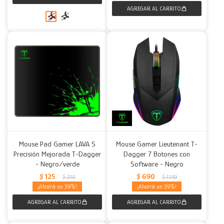
Mouse Pad Gamer LAVA S
Mouse Gamer Lieutenant T-
Precisión Mejorada T-Dagger
Dagger 7 Botones con
- Negro/verde
Software - Negro
$
125
$
690
$
310
$
1.149
59
39