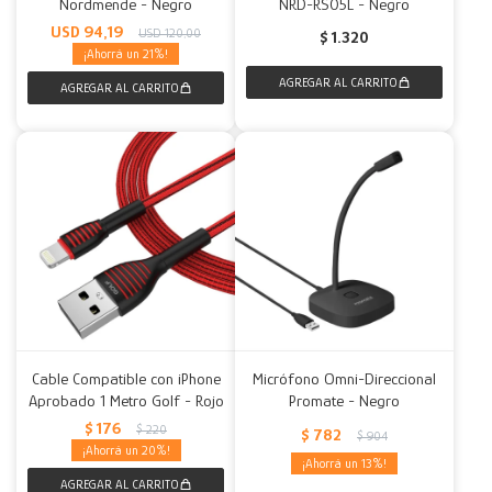
Nordmende - Negro
NRD-RS05L - Negro
USD
94,19
USD
120,00
$
1.320
21
Cable Compatible con iPhone
Micrófono Omni-Direccional
Aprobado 1 Metro Golf - Rojo
Promate - Negro
$
176
$
220
$
782
$
904
20
13