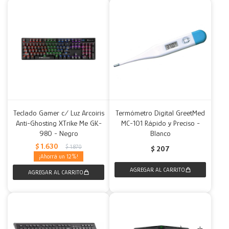
Teclado Gamer c/ Luz Arcoiris
Termómetro Digital GreetMed
Anti-Ghosting XTrike Me GK-
MC-101 Rápido y Preciso -
980 - Negro
Blanco
$
1.630
$
1.870
$
207
12