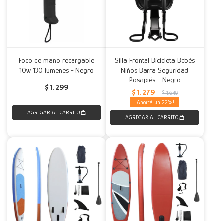
Foco de mano recargable
Silla Frontal Bicicleta Bebés
10w 130 lumenes - Negro
Niños Barra Seguridad
Posapiés - Negro
$
1.299
$
1.279
$
1.649
22