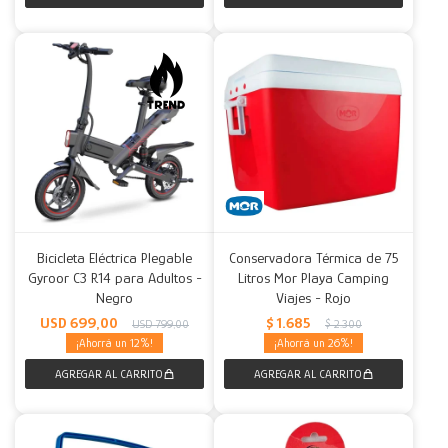
Bicicleta Eléctrica Plegable
Conservadora Térmica de 75
Gyroor C3 R14 para Adultos -
Litros Mor Playa Camping
Negro
Viajes - Rojo
USD
699,00
$
1.685
USD
799,00
$
2.300
12
26