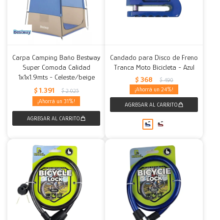
Carpa Camping Baño Bestway
Candado para Disco de Freno
Super Comoda Calidad
Tranca Moto Bicicleta - Azul
1x1x1.9mts - Celeste/beige
$
368
$
490
$
1.391
24
$
2.025
31