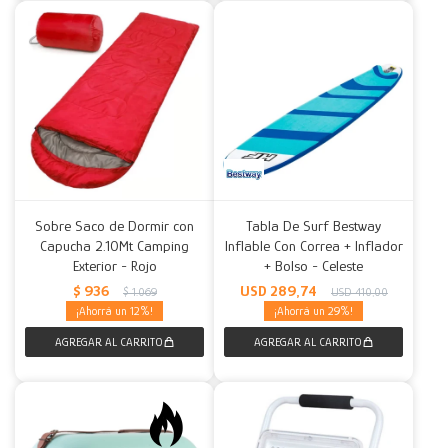
Sobre Saco de Dormir con
Tabla De Surf Bestway
Capucha 2.10Mt Camping
Inflable Con Correa + Inflador
Exterior - Rojo
+ Bolso - Celeste
$
936
USD
289,74
$
1.069
USD
410,00
12
29