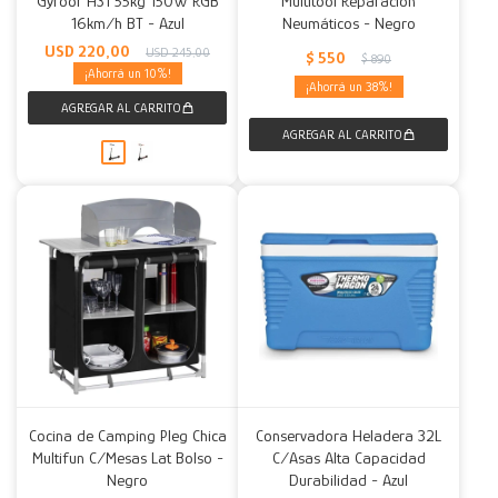
Gyroor H31 55kg 150W RGB
Multitool Reparación
16km/h BT - Azul
Neumáticos - Negro
Decoración
Accesorios
Mesas
Calefactores
Acolchados y Frazadas
USD
220,00
USD
245,00
$
550
$
890
10
38
Accesorios para el hogar
Muebles Infantiles
Fundas
Herramientas
Cocina de Camping Pleg Chica
Conservadora Heladera 32L
Multifun C/Mesas Lat Bolso -
C/Asas Alta Capacidad
Negro
Durabilidad - Azul