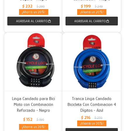
$
232
$
199
$
290
$
249
20
20
Linga Candado para Bici
Tranca Linga Candado
Moto con Combinación
Bicicleta Con Combinacion 4
Reforzado - Negro
Dígitos - Azul
$
216
$
270
$
152
$
190
20
20