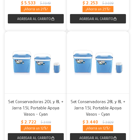
$
5.533
$
2.253
$
7.049
$
3.039
21
25
Set Conservadoras 20L y 8L +
Set Conservadoras 28L y 8L +
Jarra 1.5L Portable Apoya
Jarra 1.5L Portable Apoya
Vasos - Cyan
Vasos - Cyan
$
2.722
$
3.440
$
3.109
$
3.929
12
12