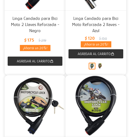
Linga Candado para Bici
Linga Candado para Bici
Moto 2 Llaves Reforzada -
Moto Reforzada 2 llaves -
Negro
Azul
$
120
$
150
$
175
$
219
20
20