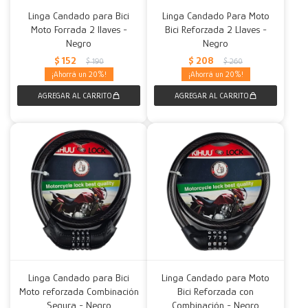
Linga Candado para Bici
Linga Candado Para Moto
Moto Forrada 2 llaves -
Bici Reforzada 2 Llaves -
Negro
Negro
$
152
$
208
$
190
$
260
20
20
Linga Candado para Bici
Linga Candado para Moto
Moto reforzada Combinación
Bici Reforzada con
Segura - Negro
Combinación - Negro