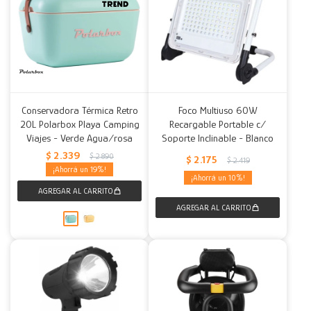
Conservadora Térmica Retro
Foco Multiuso 60W
20L Polarbox Playa Camping
Recargable Portable c/
Viajes - Verde Agua/rosa
Soporte Inclinable - Blanco
$
2.339
$
2.890
$
2.175
$
2.419
19
10