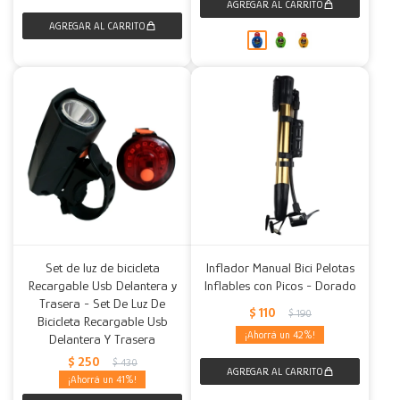
Set de luz de bicicleta
Inflador Manual Bici Pelotas
Recargable Usb Delantera y
Inflables con Picos - Dorado
Trasera - Set De Luz De
$
110
$
190
Bicicleta Recargable Usb
42
Delantera Y Trasera
$
250
$
430
41