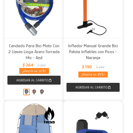
Candado Para Bici Moto Con
Inflador Manual Grande Bici
2 Llaves Linga Acero Forrada
Pelota Inflables con Picos -
Hts - Azul
Naranja
$
264
$
330
$
190
$
350
20
45