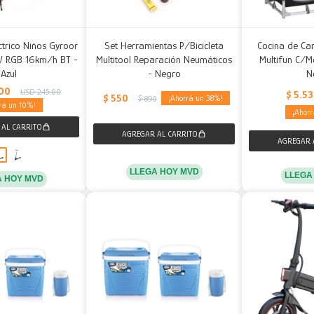
trico Niños Gyroor
Set Herramientas P/Bicicleta
Cocina de Ca
W RGB 16km/h BT -
Multitool Reparación Neumáticos
Multifun C/M
Azul
- Negro
N
00
USD
245,00
$
5.5
$
550
38
$
890
10
LLEGA HOY MVD
LLEGA
A HOY MVD