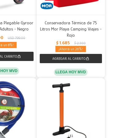
ica Plegable Gyroor
Conservadora Térmica de 75
Adultos - Negro
Litros Mor Playa Camping Viajes -
Rojo
00
USD
799,00
$
1.685
$
2.300
8
26
 HOY MVD
LLEGA HOY MVD