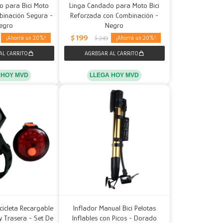
o para Bici Moto
Linga Candado para Moto Bici
binación Segura -
Reforzada con Combinación -
egro
Negro
$
199
20
20
$
249
 HOY MVD
LLEGA HOY MVD
icicleta Recargable
Inflador Manual Bici Pelotas
y Trasera - Set De
Inflables con Picos - Dorado