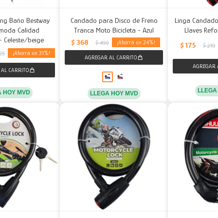
ng Baño Bestway
Candado para Disco de Freno
Linga Candado
moda Calidad
Tranca Moto Bicicleta - Azul
Llaves Ref
 - Celeste/beige
$
368
24
$
490
$
175
$
219
31
25
LLEGA
A HOY MVD
LLEGA HOY MVD