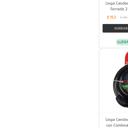
Linga Candad
Forrada 2 
$
152
$
190
LLEG
Linga Candad
con Combina