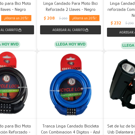
o para Bici Moto
Linga Candado Para Moto Bici
Linga Candad
llaves - Negro
Reforzada 2 Llaves - Negro
reforzada Com
N
$
208
20
20
$
260
$
232
$
290
A HOY MVD
LLEGA HOY MVD
LLEGA
o para Bici Moto
Tranca Linga Candado Bicicleta
Set de luz de b
ción Reforzado -
Con Combinacion 4 Dígitos - Azul
Usb Delantera 