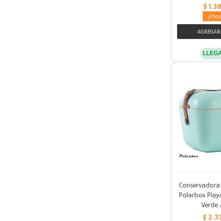
$
1.3
LLEG
Conservadora 
Polarbox Play
Verde
$
2.3