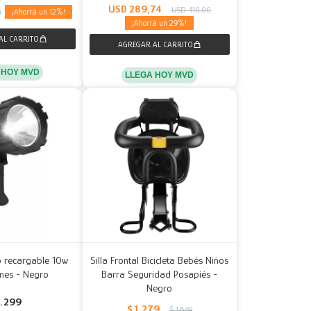
USD
289,74
USD
410,00
12
9
29
 HOY MVD
LLEGA HOY MVD
 recargable 10w
Silla Frontal Bicicleta Bebés Niños
nes - Negro
Barra Seguridad Posapiés -
Negro
1.299
$
1.279
$
1.649