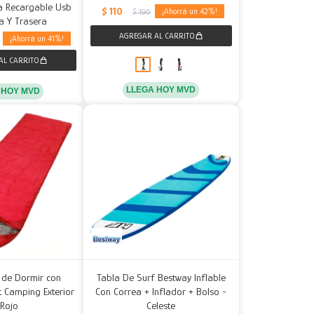
ta Recargable Usb
$
110
42
$
190
a Y Trasera
41
LLEGA HOY MVD
 HOY MVD
 de Dormir con
Tabla De Surf Bestway Inflable
 Camping Exterior
Con Correa + Inflador + Bolso -
 Rojo
Celeste