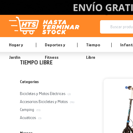
Hogar y
Deportes y
Tiempo
Infanti
Jardín
Fitness
Libre
TIEMPO LIBRE
Categorías
Bicicletas y Motos Eléctricas
(2)
Accesorios Bicicletas y Motos
(16)
Camping
(13)
Acuáticos
(3)