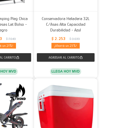
mping Pleg Chica
Conservadora Heladera 32L
esas Lat Bolso -
C/Asas Alta Capacidad
egro
Durabilidad - Azul
33
$
2.253
$
7.049
$
3.039
21
25
 HOY MVD
LLEGA HOY MVD