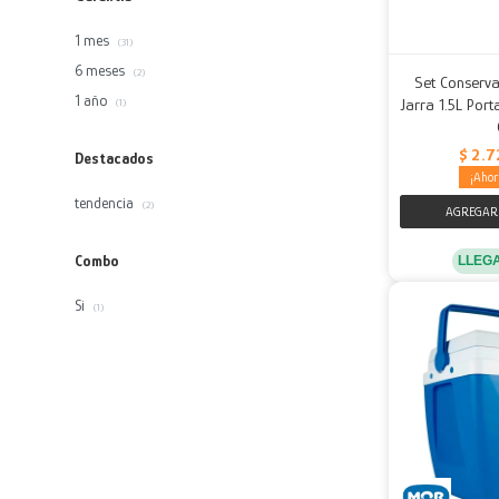
1 mes
(31)
6 meses
(2)
Set Conserva
1 año
Jarra 1.5L Por
(1)
$
2.7
Destacados
tendencia
(2)
Combo
LLEG
Si
(1)