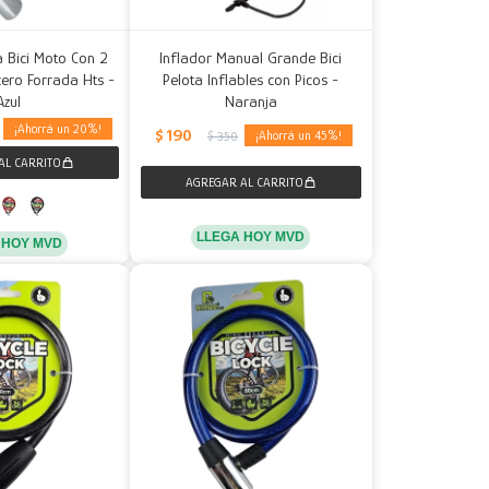
 Bici Moto Con 2
Inflador Manual Grande Bici
cero Forrada Hts -
Pelota Inflables con Picos -
Azul
Naranja
20
$
190
45
$
350
LLEGA HOY MVD
 HOY MVD