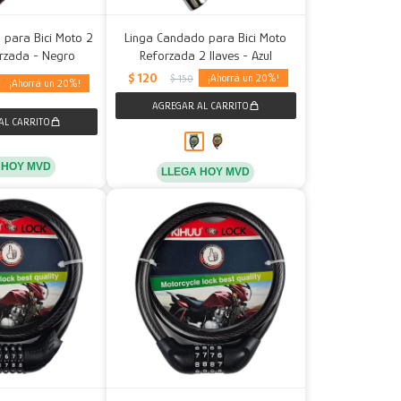
 para Bici Moto 2
Linga Candado para Bici Moto
orzada - Negro
Reforzada 2 llaves - Azul
$
120
20
$
150
20
 HOY MVD
LLEGA HOY MVD