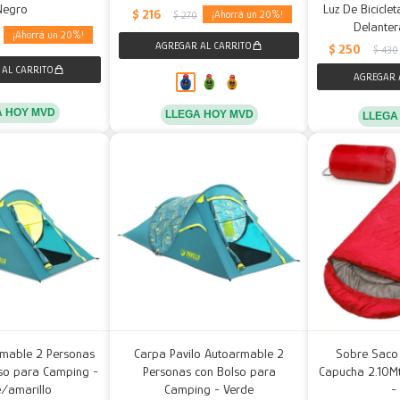
Negro
Luz De Bicicle
$
216
20
$
270
Delanter
20
$
250
$
430
A HOY MVD
LLEGA HOY MVD
LLEGA
mable 2 Personas
Carpa Pavilo Autoarmable 2
Sobre Saco
lso para Camping -
Personas con Bolso para
Capucha 2.10Mt
/amarillo
Camping - Verde
-