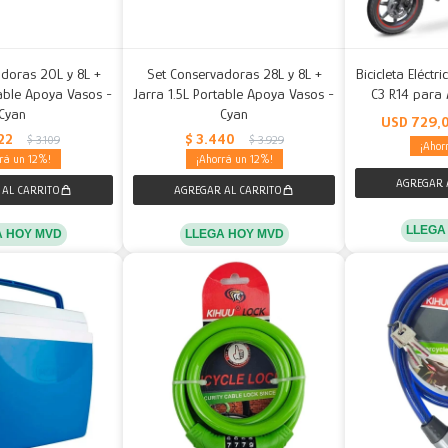
doras 20L y 8L +
Set Conservadoras 28L y 8L +
Bicicleta Eléctr
table Apoya Vasos -
Jarra 1.5L Portable Apoya Vasos -
C3 R14 para 
Cyan
Cyan
USD
729,
22
$
3.440
$
3.109
$
3.929
12
12
LLEGA
A HOY MVD
LLEGA HOY MVD