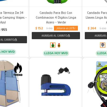
a Térmica De 34
Candado Para Bici Con
Candado Para
ya Camping Viajes -
Combinacion 4 Digitos Linga
Llaves Linga A
Azul
Acero - Verde
$
152
$
264
20
$
190
$
330
$
955
A HOY MVD
LLEGA HOY MVD
LLEGA