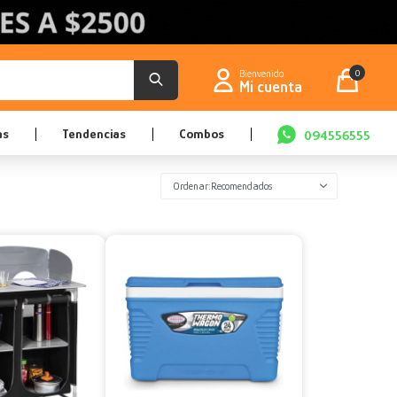
0
as
Tendencias
Combos
094556555
Recomendados