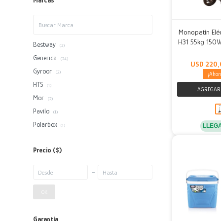
Marcas
Monopatín Eléc
H31 55kg 150
Bestway
(3)
Generica
(24)
USD
220,
Gyroor
(2)
HTS
(1)
Mor
(2)
Pavilo
(1)
Polarbox
LLEG
(1)
Precio
($)
OK
Garantía