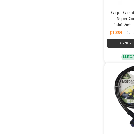
Carpa Campi
Super Co
1x1x1.9mts
$
1.391
$
2.0
LLEG