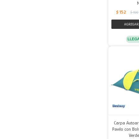
$
152
$
190
LLEG
Carpa Autoar
Pavilo con Bo
Verde