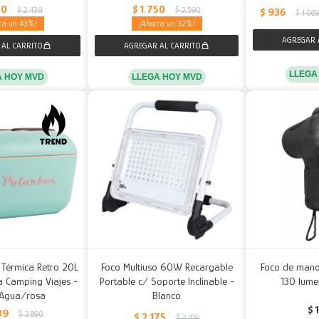
80
$
1.750
$
2.430
$
2.590
$
936
$
1.06
43
32
LLEGA
A HOY MVD
LLEGA HOY MVD
Térmica Retro 20L
Foco Multiuso 60W Recargable
Foco de mano
a Camping Viajes -
Portable c/ Soporte Inclinable -
130 lume
 Agua/rosa
Blanco
$
39
$
2.890
$
2.175
$
2.419