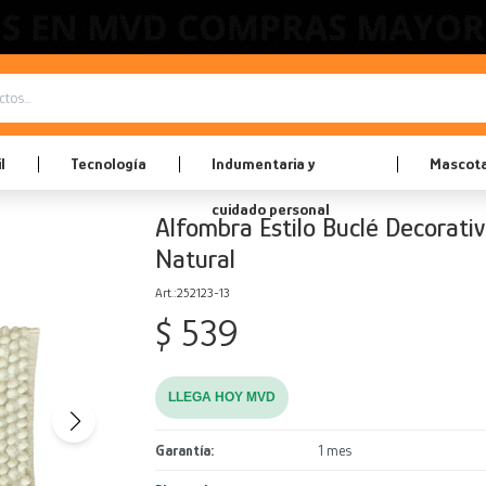
l
Tecnología
Indumentaria y
Mascot
cuidado personal
Alfombra Estilo Buclé Decorati
Natural
252123-13
$
539
LLEGA HOY MVD
Garantía
1 mes