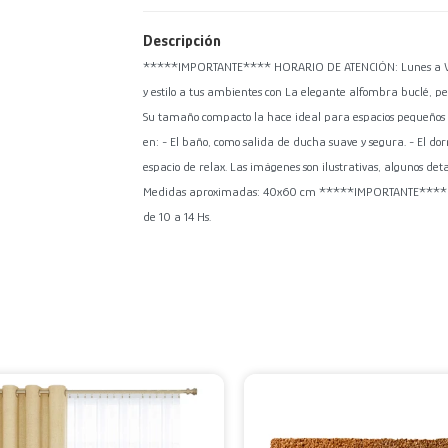
Descripción
*****IMPORTANTE**** HORARIO DE ATENCIÓN: Lunes a Viern
y estilo a tus ambientes con La elegante alfombra buclé, p
Su tamaño compacto la hace ideal para espacios pequeños 
en: - El baño, como salida de ducha suave y segura. - El dormi
espacio de relax. Las imágenes son ilustrativas, algunos det
Medidas aproximadas: 40x60 cm *****IMPORTANTE**** HO
de 10 a 14 Hs.