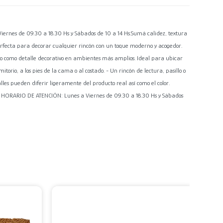
es de 09.30 a 18.30 Hs y Sábados de 10 a 14 Hs.Sumá calidez, textura
erfecta para decorar cualquier rincón con un toque moderno y acogedor.
o como detalle decorativo en ambientes más amplios. Ideal para ubicar
torio, a los pies de la cama o al costado. - Un rincón de lectura, pasillo o
alles pueden diferir ligeramente del producto real así como el color.
RARIO DE ATENCIÓN: Lunes a Viernes de 09.30 a 18.30 Hs y Sábados