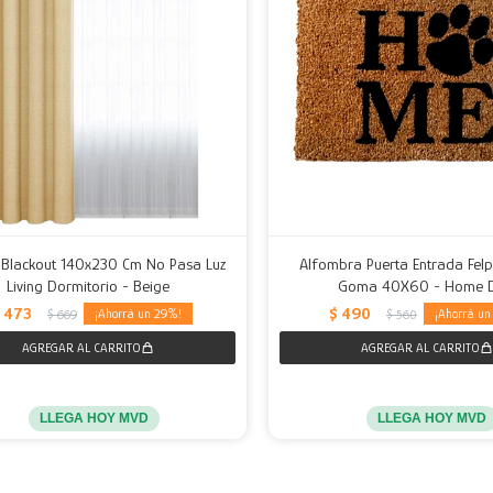
a Blackout 140x230 Cm No Pasa Luz
Alfombra Puerta Entrada Fel
Living Dormitorio - Beige
Goma 40X60 - Home 
473
$
490
29
$
669
$
560
LLEGA HOY MVD
LLEGA HOY MVD