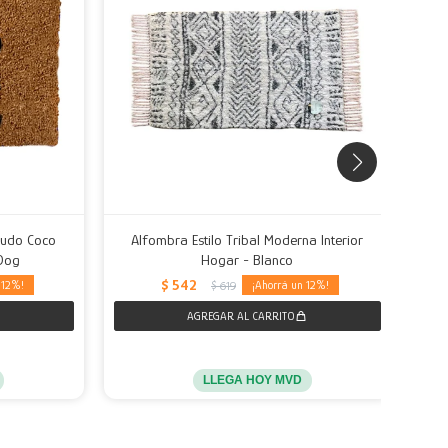
pudo Coco
Alfombra Estilo Tribal Moderna Interior
Alfo
Dog
Hogar - Blanco
$
542
12
12
$
619
LLEGA HOY MVD