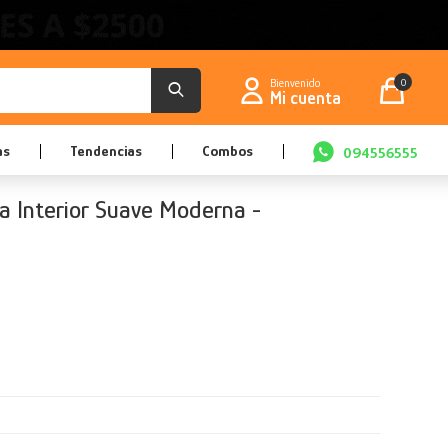
0
as
Tendencias
Combos
094556555
va Interior Suave Moderna -