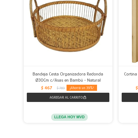
Bandeja Cesta Organizadora Redonda
Cortin
Ø30Cm c/Asas en Bambú - Natural
$
467
$
39
$
769
LLEGA HOY MVD