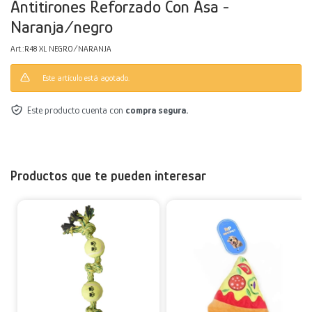
Antitirones Reforzado Con Asa -
Naranja/negro
Decoración
Accesorios
Mesas
Calefactores
Acolchados y Frazadas
R48 XL NEGRO/NARANJA
Accesorios para el hogar
Muebles Infantiles
Fundas
Este artículo está agotado.
Herramientas
Este producto cuenta con
compra segura.
Productos que te pueden interesar