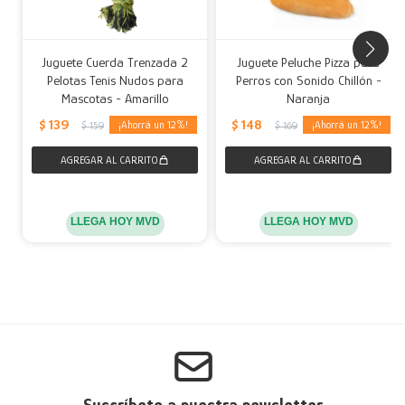
Juguete Cuerda Trenzada 2
Juguete Peluche Pizza para
Pelotas Tenis Nudos para
Perros con Sonido Chillón -
Mascotas - Amarillo
Naranja
$
139
$
148
12
12
$
159
$
169
LLEGA HOY MVD
LLEGA HOY MVD