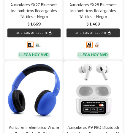
Auriculares YX27 Bluetooth
Auriculares YX28 Bluetooth
Inalámbricos Recargables
Inalámbricos Recargables
Decoración
Accesorios
Mesas
Calefactores
Acolchados y Frazadas
Táctiles - Negro
Táctiles - Negro
$
1.669
$
1.469
Accesorios para el hogar
Muebles Infantiles
Fundas
Herramientas
LLEGA HOY MVD
LLEGA HOY MVD
Auricular Inalámbrico Vincha
Auriculares A9 PRO Bluetooth