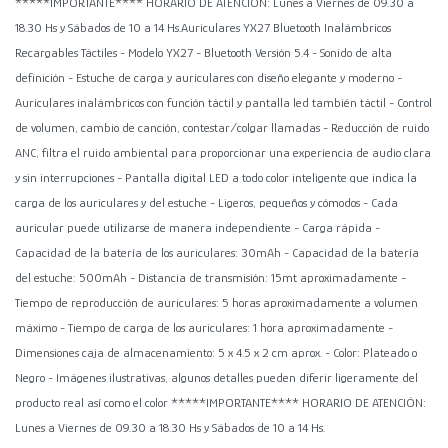
*****IMPORTANTE**** HORARIO DE ATENCIÓN: Lunes a Viernes de 09.30 a
18.30 Hs y Sábados de 10 a 14 Hs.Auriculares YX27 Bluetooth Inalámbricos
Recargables Táctiles - Modelo YX27 - Bluetooth Versión 5.4 - Sonido de alta
definición - Estuche de carga y auriculares con diseño elegante y moderno -
Auriculares inalámbricos con función táctil y pantalla led también táctil - Control
de volumen, cambio de canción, contestar/colgar llamadas - Reducción de ruido
ANC, filtra el ruido ambiental para proporcionar una experiencia de audio clara
y sin interrupciones - Pantalla digital LED a todo color inteligente que indica la
carga de los auriculares y del estuche - Ligeros, pequeños y cómodos - Cada
auricular puede utilizarse de manera independiente - Carga rápida -
Capacidad de la batería de los auriculares: 30mAh - Capacidad de la batería
del estuche: 500mAh - Distancia de transmisión: 15mt aproximadamente -
Tiempo de reproducción de auriculares: 5 horas aproximadamente a volumen
máximo - Tiempo de carga de los auriculares: 1 hora aproximadamente -
Dimensiones caja de almacenamiento: 5 x 4.5 x 2 cm aprox. - Color: Plateado o
Negro - Imágenes ilustrativas, algunos detalles pueden diferir ligeramente del
producto real así como el color *****IMPORTANTE**** HORARIO DE ATENCIÓN:
Lunes a Viernes de 09.30 a 18.30 Hs y Sábados de 10 a 14 Hs.