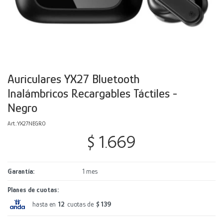
Decoración
Accesorios
Mesas
Calefactores
Acolchados y Frazadas
Accesorios para el hogar
Muebles Infantiles
Fundas
Herramientas
Auriculares YX27 Bluetooth
Inalámbricos Recargables Táctiles -
Negro
YX27NEGRO
$
1.669
Garantía
1 mes
Planes de cuotas:
hasta en
12
cuotas de
$ 139