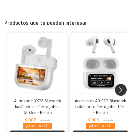
Productos que te pueden interesar
Auriculares YX28 Bluetooth
Auriculares A9 PRO Bluetooth
Inalámbricos Recargables
Inalámbrico Recargable Táctil
Táctiles - Blanco
- Blanco
$
807
$
909
$
1.469
$
1.399
45
35