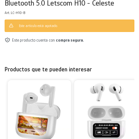
Bluetooth 5.0 Letscom H10 - Celeste
Decoración
Accesorios
Mesas
Calefactores
Acolchados y Frazadas
LC-H10-B
Este artículo está agotado.
Accesorios para el hogar
Muebles Infantiles
Fundas
Este producto cuenta con
compra segura.
Herramientas
Productos que te pueden interesar