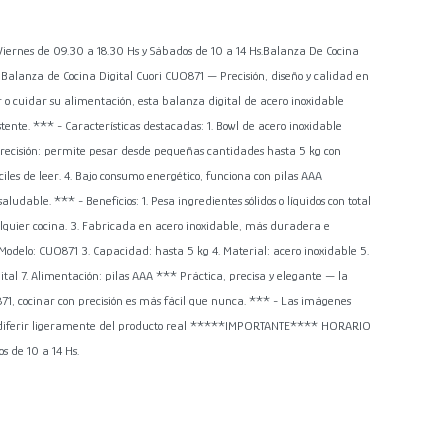
es de 09.30 a 18.30 Hs y Sábados de 10 a 14 Hs.Balanza De Cocina
 Balanza de Cocina Digital Cuori CUO871 — Precisión, diseño y calidad en
 o cuidar su alimentación, esta balanza digital de acero inoxidable
tente. *** - Características destacadas: 1. Bowl de acero inoxidable
lta precisión: permite pesar desde pequeñas cantidades hasta 5 kg con
iles de leer. 4. Bajo consumo energético, funciona con pilas AAA
aludable. *** - Beneficios: 1. Pesa ingredientes sólidos o líquidos con total
alquier cocina. 3. Fabricada en acero inoxidable, más duradera e
. Modelo: CUO871 3. Capacidad: hasta 5 kg 4. Material: acero inoxidable 5.
ital 7. Alimentación: pilas AAA *** Práctica, precisa y elegante — la
71, cocinar con precisión es más fácil que nunca. *** - Las imágenes
n diferir ligeramente del producto real *****IMPORTANTE**** HORARIO
s de 10 a 14 Hs.