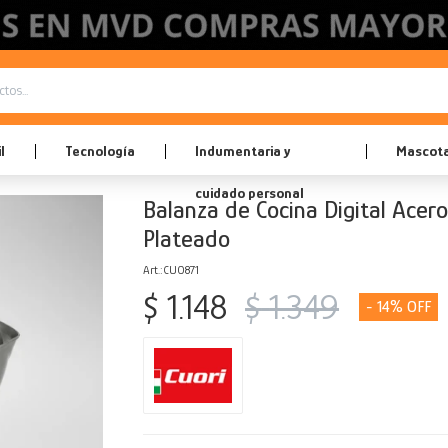
l
Tecnología
Indumentaria y
Mascot
cuidado personal
Balanza de Cocina Digital Acero
Plateado
CUO871
$
1.148
$
1.349
14