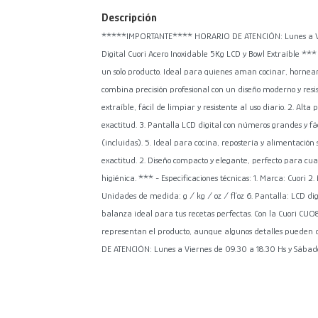
Descripción
*****IMPORTANTE**** HORARIO DE ATENCIÓN: Lunes a Viern
Digital Cuori Acero Inoxidable 5Kg LCD y Bowl Extraíble ***
un solo producto. Ideal para quienes aman cocinar, hornear
combina precisión profesional con un diseño moderno y resis
extraíble, fácil de limpiar y resistente al uso diario. 2. A
exactitud. 3. Pantalla LCD digital con números grandes y fác
(incluidas). 5. Ideal para cocina, repostería y alimentación s
exactitud. 2. Diseño compacto y elegante, perfecto para cu
higiénica. *** - Especificaciones técnicas: 1. Marca: Cuori 2
Unidades de medida: g / kg / oz / fl´oz 6. Pantalla: LCD dig
balanza ideal para tus recetas perfectas. Con la Cuori CUO8
representan el producto, aunque algunos detalles puede
DE ATENCIÓN: Lunes a Viernes de 09.30 a 18.30 Hs y Sábado