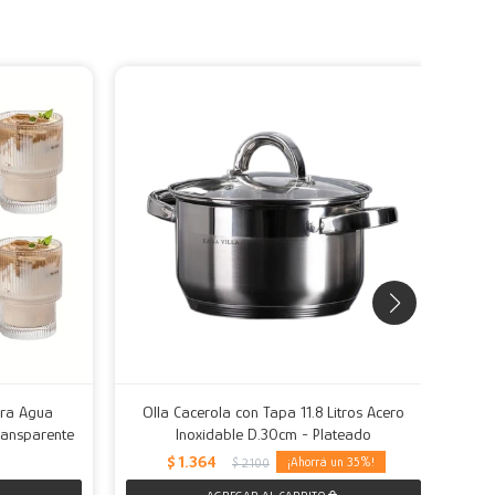
ara Agua
Olla Cacerola con Tapa 11.8 Litros Acero
B
ransparente
Inoxidable D.30cm - Plateado
$
1.364
35
$
2.100