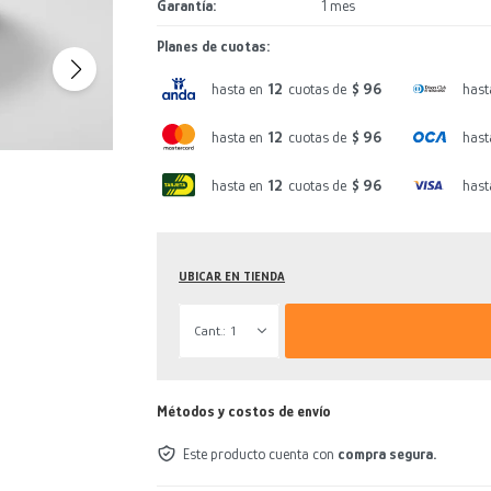
Garantía
1 mes
Planes de cuotas:
hasta en
12
cuotas de
$ 96
hast
hasta en
12
cuotas de
$ 96
hast
hasta en
12
cuotas de
$ 96
hast
UBICAR EN TIENDA
1
Métodos y costos de envío
Este producto cuenta con
compra segura.