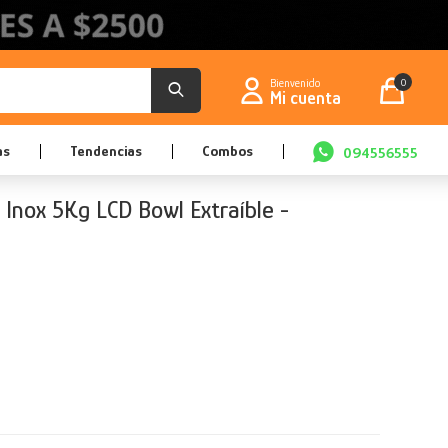
0
as
Tendencias
Combos
094556555
 Inox 5Kg LCD Bowl Extraíble -