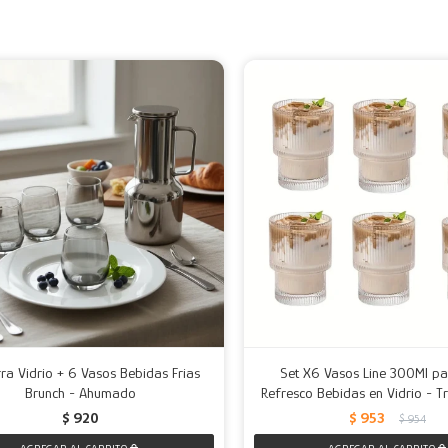
rra Vidrio + 6 Vasos Bebidas Frias
Set X6 Vasos Line 300Ml p
Brunch - Ahumado
Refresco Bebidas en Vidrio - T
$
920
$
953
$
954