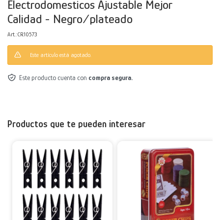
Electrodomesticos Ajustable Mejor
Calidad - Negro/plateado
Decoración
Accesorios
Mesas
Calefactores
Acolchados y Frazadas
CR10573
Accesorios para el hogar
Muebles Infantiles
Fundas
Este artículo está agotado.
Herramientas
Este producto cuenta con
compra segura.
Productos que te pueden interesar