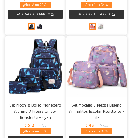
25
34
Set Mochila Bolso Monedero
Set Mochila 3 Piezas Diseño
Alumno 3 Piezas Unisex
Animalitos Escolar Resistente -
Resistente - Cyan
Lila
$
512
$
491
$
755
$
755
32
34