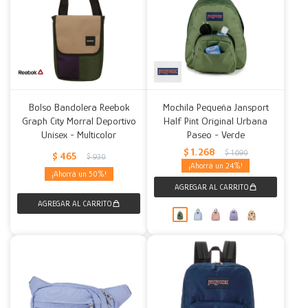
Bolso Bandolera Reebok
Mochila Pequeña Jansport
Graph City Morral Deportivo
Half Pint Original Urbana
Unisex - Multicolor
Paseo - Verde
$
1.268
$
1.690
$
465
$
930
24
50