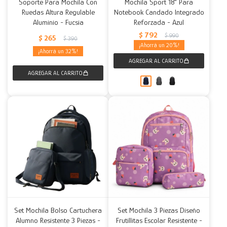
Soporte Para Mochila Con
Mochila Sport 18" Para
Ruedas Altura Regulable
Notebook Candado Integrado
Aluminio - Fucsia
Reforzada - Azul
$
792
$
990
$
265
$
390
20
32
Set Mochila Bolso Cartuchera
Set Mochila 3 Piezas Diseño
Alumno Resistente 3 Piezas -
Frutillitas Escolar Resistente -