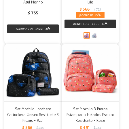
Azul Marino
Lila
$
566
$
755
$
755
25
Set Mochila Lonchera
Set Mochila 3 Piezas
Cartuchera Unisex Resistente 3
Estampado Helados Escolar
Piezas - Azul
Resistente - Rosa
$
566
$
491
$
755
$
755