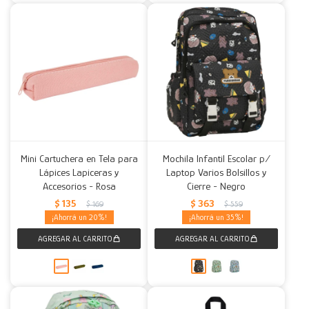
Mini Cartuchera en Tela para
Mochila Infantil Escolar p/
Lápices Lapiceras y
Laptop Varios Bolsillos y
Accesorios - Rosa
Cierre - Negro
$
135
$
363
$
169
$
559
20
35