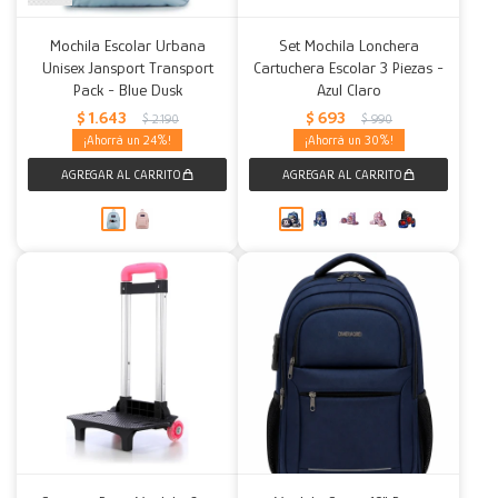
Decoración
Accesorios
Mesas
Calefactores
Acolchados y Frazadas
Mochila Escolar Urbana
Set Mochila Lonchera
Unisex Jansport Transport
Cartuchera Escolar 3 Piezas -
Pack - Blue Dusk
Azul Claro
Accesorios para el hogar
Muebles Infantiles
Fundas
$
1.643
$
693
$
2.190
$
990
24
30
Herramientas