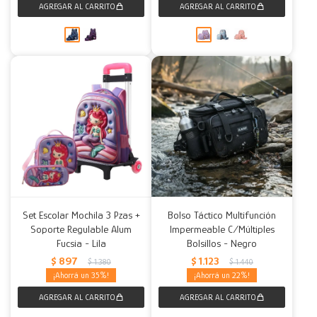
Set Escolar Mochila 3 Pzas +
Bolso Táctico Multifunción
Soporte Regulable Alum
Impermeable C/Múltiples
Fucsia - Lila
Bolsillos - Negro
$
897
$
1.123
$
1.380
$
1.440
35
22