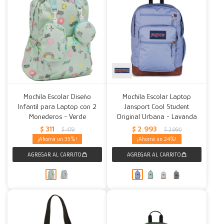
Mochila Escolar Diseño
Mochila Escolar Laptop
Infantil para Laptop con 2
Jansport Cool Student
Monederos - Verde
Original Urbana - Lavanda
$
311
$
2.993
$
479
$
3.990
35
24