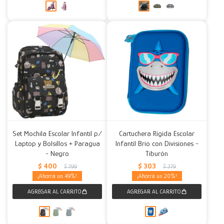
Set Mochila Escolar Infantil p/
Cartuchera Rígida Escolar
Laptop y Bolsillos + Paragua
Infantil Brio con Divisiones -
- Negro
Tiburón
$
400
$
303
$
799
$
379
49
20