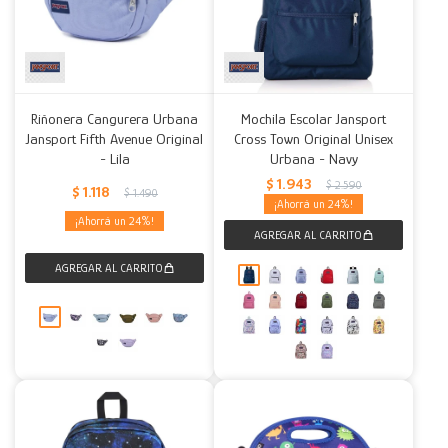
Riñonera Cangurera Urbana
Mochila Escolar Jansport
Jansport Fifth Avenue Original
Cross Town Original Unisex
- Lila
Urbana - Navy
$
1.943
$
2.590
$
1.118
$
1.490
24
24