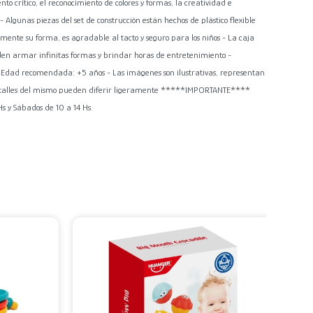
to crítico, el reconocimiento de colores y formas, la creatividad e
 Algunas piezas del set de construcción están hechos de plástico flexible
ente su forma, es agradable al tacto y seguro para los niños - La caja
eden armar infinitas formas y brindar horas de entretenimiento -
 Edad recomendada: +5 años - Las imágenes son ilustrativas, representan
 detalles del mismo pueden diferir ligeramente *****IMPORTANTE****
 y Sábados de 10 a 14 Hs.