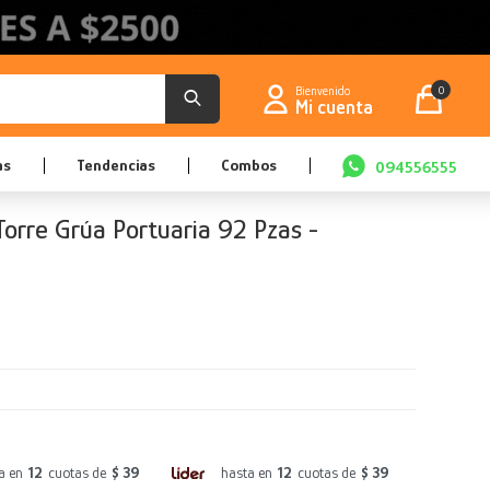
0
as
Tendencias
Combos
094556555
Torre Grúa Portuaria 92 Pzas -
a en
12
cuotas de
$ 39
hasta en
12
cuotas de
$ 39