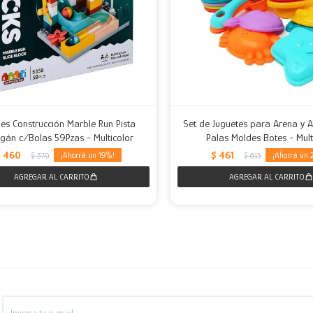
es Construcción Marble Run Pista
Set de Juguetes para Arena y A
gán c/Bolas 59Pzas - Multicolor
Palas Moldes Botes - Mult
$
460
$
461
19
$
570
$
615