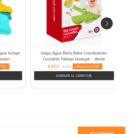
gua Incluye
Juego Agua Baño Bebé Coordinación
Pi
icolor
Cocodrilo Pelotas Huanger - Verde
$
472
25
24
$
629
SUSCRIBIRME