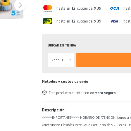
hasta en
12
cuotas de
$ 39
hast
hasta en
12
cuotas de
$ 39
hast
UBICAR EN TIENDA
1
Métodos y costos de envío
Este producto cuenta con
compra segura.
Descripción
*****IMPORTANTE**** HORARIO DE ATENCIÓN: Lunes a Viern
Construcción Flexibles Torre Grúa Portuaria de 92 Piezas - 