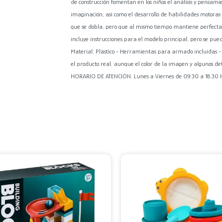
de construcción fomentan en los niños el análisis y pensamien
imaginación, así como el desarrollo de habilidades motoras -
que se dobla, pero que al mismo tiempo mantiene perfectam
incluye instrucciones para el modelo principal, pero se pu
Material: Plástico - Herramientas para armado incluidas -
el producto real, aunque el color de la imagen y algunos
HORARIO DE ATENCIÓN: Lunes a Viernes de 09.30 a 18.30 Hs