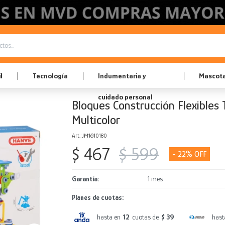
l
Tecnología
Indumentaria y
Mascot
cuidado personal
Bloques Construcción Flexibles 
Multicolor
JM1610180
$
467
$
599
22
Garantía
1 mes
Planes de cuotas:
hasta en
12
cuotas de
$ 39
hast