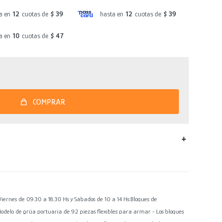
a en
12
cuotas de
$ 39
hasta en
12
cuotas de
$ 39
a en
10
cuotas de
$ 47
COMPRAR
es de 09.30 a 18.30 Hs y Sábados de 10 a 14 Hs.Bloques de
Modelo de grúa portuaria de 92 piezas flexibles para armar - Los bloques