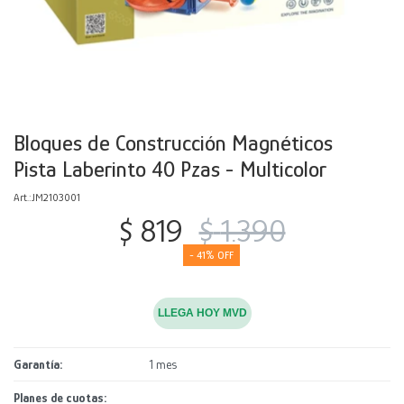
Decoración
Accesorios
Mesas
Calefactores
Acolchados y Frazadas
Accesorios para el hogar
Muebles Infantiles
Fundas
Herramientas
Bloques de Construcción Magnéticos
Pista Laberinto 40 Pzas - Multicolor
JM2103001
$
819
$
1.390
41
LLEGA HOY MVD
Garantía
1 mes
Planes de cuotas: