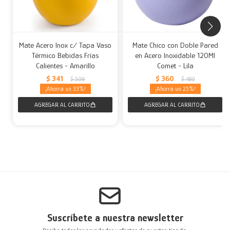
Mate Acero Inox c/ Tapa Vaso
Mate Chico con Doble Pared
Térmico Bebidas Frías
en Acero Inoxidable 120Ml
Calientes - Amarillo
Comet - Lila
$
341
$
360
$
509
$
480
33
25
Suscríbete a nuestra newsletter