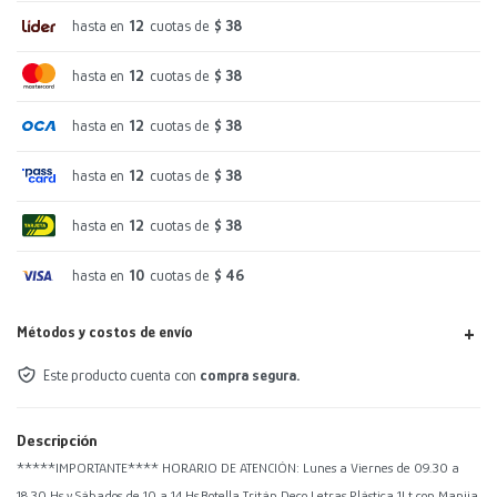
hasta en
12
cuotas de
$ 38
hasta en
12
cuotas de
$ 38
hasta en
12
cuotas de
$ 38
hasta en
12
cuotas de
$ 38
hasta en
12
cuotas de
$ 38
hasta en
10
cuotas de
$ 46
Métodos y costos de envío
Este producto cuenta con
compra segura.
Descripción
*****IMPORTANTE**** HORARIO DE ATENCIÓN: Lunes a Viernes de 09.30 a
18.30 Hs y Sábados de 10 a 14 Hs.Botella Tritán Deco Letras Plástica 1Lt con Manija