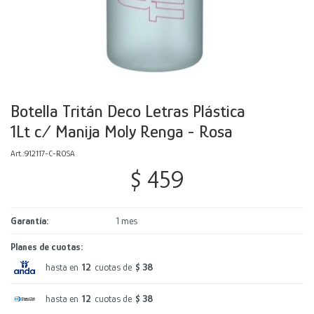
Decoración
Accesorios
Mesas
Calefactores
Acolchados y Frazadas
Accesorios para el hogar
Muebles Infantiles
Fundas
Herramientas
Botella Tritán Deco Letras Plástica
1Lt c/ Manija Moly Renga - Rosa
912117-C-ROSA
$
459
Garantía
1 mes
Planes de cuotas:
hasta en
12
cuotas de
$ 38
hasta en
12
cuotas de
$ 38