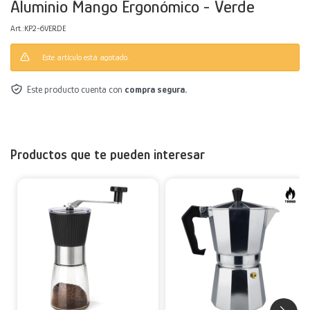
Aluminio Mango Ergonómico - Verde
Decoración
Accesorios
Mesas
Calefactores
Acolchados y Frazadas
KP2-6VERDE
Este artículo está agotado.
Accesorios para el hogar
Muebles Infantiles
Fundas
Este producto cuenta con
compra segura.
Herramientas
Productos que te pueden interesar