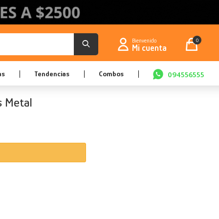
0
as
Tendencias
Combos
094556555
s Metal