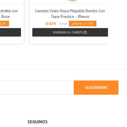
dratta con
Canasto Cesto Ropa Plegable Bambú Con
O
- Rosa
Tapa Practica - Blanco
$
634
12
13
$
729
SUSCRIBIRME
SEGUINOS