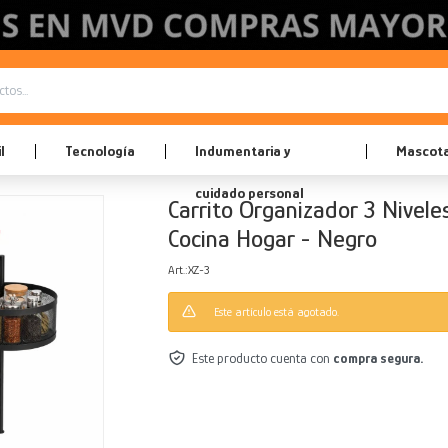
l
Tecnología
Indumentaria y
Mascot
cuidado personal
Carrito Organizador 3 Nivele
Cocina Hogar - Negro
XZ-3
Este artículo está agotado.
Este producto cuenta con
compra segura.