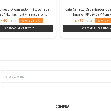
ultiuso Organizador Plástico Tapa
Caja Canasto Organizador Qua
as 17Lt Plasmont - Transparente
Tapa en PP 39x29x14Cm 
$
440
$
453
10
$
489
$
519
COMPRA