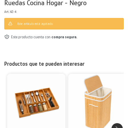
Ruedas Cocina Hogar - Negro
Decoración
Accesorios
Mesas
Calefactores
Acolchados y Frazadas
XZ-4
Este artículo está agotado.
Accesorios para el hogar
Muebles Infantiles
Fundas
Este producto cuenta con
compra segura.
Herramientas
Productos que te pueden interesar