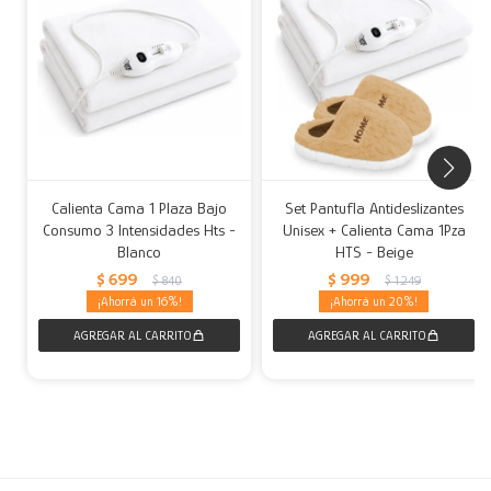
Calienta Cama 1 Plaza Bajo
Set Pantufla Antideslizantes
Consumo 3 Intensidades Hts -
Unisex + Calienta Cama 1Pza
Blanco
HTS - Beige
$
699
$
999
$
840
$
1.249
16
20