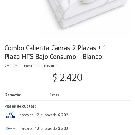
Decoración
Accesorios
Mesas
Calefactores
Acolchados y Frazadas
Accesorios para el hogar
Muebles Infantiles
Fundas
Herramientas
Combo Calienta Camas 2 Plazas + 1
Plaza HTS Bajo Consumo - Blanco
COMBO EB0602HTS + EB0601HTS
$
2.420
Garantía
1 mes
Planes de cuotas:
hasta en
12
cuotas de
$ 202
hasta en
12
cuotas de
$ 202