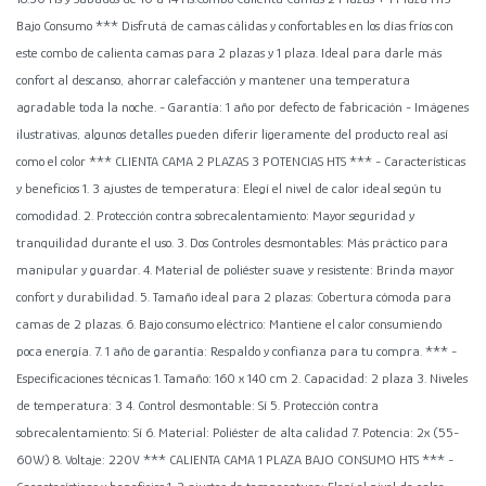
Bajo Consumo *** Disfrutá de camas cálidas y confortables en los días fríos con
este combo de calienta camas para 2 plazas y 1 plaza. Ideal para darle más
confort al descanso, ahorrar calefacción y mantener una temperatura
agradable toda la noche. - Garantía: 1 año por defecto de fabricación - Imágenes
ilustrativas, algunos detalles pueden diferir ligeramente del producto real así
como el color *** CLIENTA CAMA 2 PLAZAS 3 POTENCIAS HTS *** - Características
y beneficios 1. 3 ajustes de temperatura: Elegí el nivel de calor ideal según tu
comodidad. 2. Protección contra sobrecalentamiento: Mayor seguridad y
tranquilidad durante el uso. 3. Dos Controles desmontables: Más práctico para
manipular y guardar. 4. Material de poliéster suave y resistente: Brinda mayor
confort y durabilidad. 5. Tamaño ideal para 2 plazas: Cobertura cómoda para
camas de 2 plazas. 6. Bajo consumo eléctrico: Mantiene el calor consumiendo
poca energía. 7. 1 año de garantía: Respaldo y confianza para tu compra. *** -
Especificaciones técnicas 1. Tamaño: 160 x 140 cm 2. Capacidad: 2 plaza 3. Niveles
de temperatura: 3 4. Control desmontable: Sí 5. Protección contra
sobrecalentamiento: Sí 6. Material: Poliéster de alta calidad 7. Potencia: 2x (55-
60W) 8. Voltaje: 220V *** CALIENTA CAMA 1 PLAZA BAJO CONSUMO HTS *** -