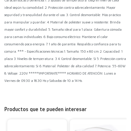
Características y beneficios 1. 3 ajustes de temperatura: Elegí el nivel de calor
ideal según tu comodidad. 2. Protección contra sobrecalentamiento: Mayor
seguridad y tranquilidad durante el uso. 3. Control desmontable: Más práctico
para manipular y guardar. 4. Material de poliéster suave y resistente: Brinda
mayor confort y durabilidad. 5. Tamaño ideal para 1 plaza: Cobertura cómoda
para camas individuales. 6. Bajo consumo eléctrico: Mantiene el calor
consumiendo poca energía. 7. 1 año de garantía: Respaldo y confianza para tu
compra. *** - Especificaciones técnicas 1. Tamaño: 150 x 80 cm 2. Capacidad: 1
plaza 3. Niveles de temperatura: 3 4. Control desmontable: Sí 5. Protección contra
sobrecalentamiento: Sí 6. Material: Poliéster de alta calidad 7. Potencia: 55-60W
8. Voltaje: 220V *****IMPORTANTE**** HORARIO DE ATENCIÓN: Lunes a
Viernes de 09.30 a 18.30 Hs y Sábados de 10 a 14 Hs.
Productos que te pueden interesar