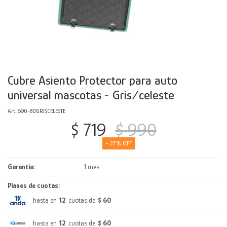
Decoración
Accesorios
Mesas
Calefactores
Acolchados y Frazadas
Accesorios para el hogar
Muebles Infantiles
Fundas
Herramientas
Cubre Asiento Protector para auto
universal mascotas - Gris/celeste
690-80GRISCELESTE
$
719
$
990
27
Garantía
1 mes
Planes de cuotas:
hasta en
12
cuotas de
$ 60
hasta en
12
cuotas de
$ 60