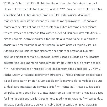
18.30 Hs y Sábados de 10 a 14 Hs.Cubre Asiento Protector Para Auto Universal
Mascotas Impermeable Con Funda Guardado *** ¡Protegé tus asientos con estilo
y practicidad! El Cubre Asiento Completo TEMO es la solución ideal para
mantener tu auto limpio, ordenado y libre de manchas o pelos. Diseñado con
materiales de alta calidad y gran resistencia, cubre por completo el asiento
trasero, ofreciendo protección total contra suciedad, líquidos y desgaste diario. Su
diseño universal permite ajustarlo fácilmente a la mayoría de los vehículos, y
gracias a sus correas y hebillas de sujeción, la instalación es rápida y segura.
Además, incluye bolsillos organizadores para guardar accesorios, juguetes,
botellas o artículos de viaje. Cuando no lo estés usando, guardalo en su práctico
protector incluido, manteniéndolo siempre limpio y listo para la próxima salida.
*** - Características principales 1. Medidas aproximadas: Largo total 207 cm /
Ancho 128 cm 2. Material resistente y duradero 3. Incluye protector de guardado
4. Fácil de colocar y limpiar 5. Compatible con la mayoría de los modelos de autos
6. Ideal para mascotas, viajes y uso diario *** - Ventajas 1. Protege tu tapizado
del polvo, pelos, agua y barro 2. Instalación rápida y sin herramientas 3. Se pliega
fácilmente para guardarlo 4. Excelente calidad y terminaciones *** Comodidad,
limpieza y estilo para tu auto Con el Cubre Asiento Completo TEMO, viajás sin