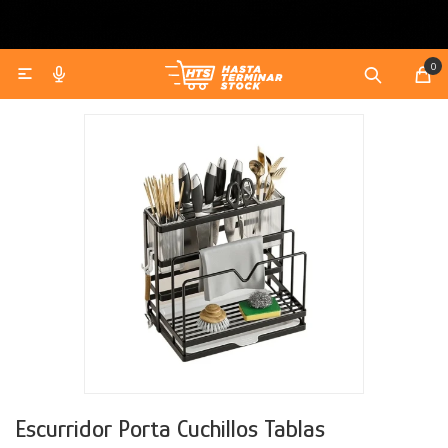
0

Bazar
Discos y Pesas
Bicicletas y Motos Eléctricas
Juegos Infantiles
Gaming
Cuidado personal
Contacto
Como comprar
Jardín
Accesorios de Entrenamiento
Accesorios Bicicletas y Motos
Bicicletas y Triciclos
Smartwatch
Envíos y devoluciones
Artículos Cocina
Mancuernas y Pesas Rusas
Juguetes
Maquillaje y skin care
Organización
Camping
Corrales y Gimnasios
Parlantes
Preguntas frecuentes
Artículos Baño
Piscinas y Jacuzzi
Discos
Didácticos
Afeitadoras y cortadoras de pelo
Muebles
Acuáticos
Cochecitos
Auriculares
Cafeteras
Muebles de jardín
Barras
Manualidades
Electrodomésticos
Alfombras
Accesorios Tecnológicos
Botellas, termos y mates
Complementos de jardín
Camas
Kits
Tablas
Bloques de Construcción
Calefacción
Toboganes y Hamacas
Camas elásticas
Sillones
Puzzles
Iluminación
Bañitos y Pelelas
Sillas de playa
Sillas
Estufas
Escurridor Porta Cuchillos Tablas
Textiles
Caminadores y andadores
Estanterias
Calienta Camas