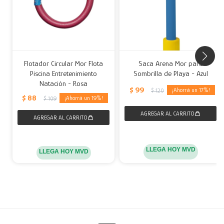
Flotador Circular Mor Flota
Saca Arena Mor para
Piscina Entretenimiento
Sombrilla de Playa - Azul
Natación - Rosa
$
99
17
$
120
$
88
19
$
109
LLEGA HOY MVD
LLEGA HOY MVD