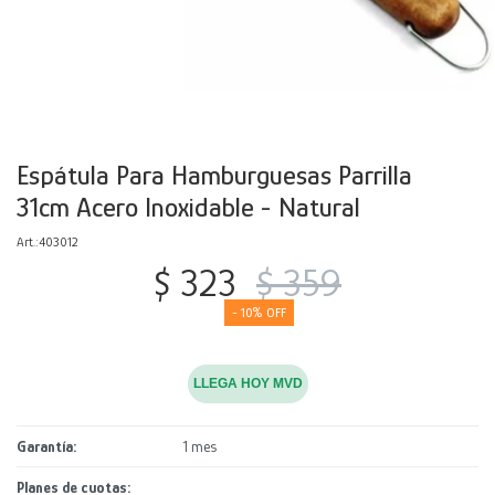
Decoración
Accesorios
Mesas
Calefactores
Acolchados y Frazadas
Accesorios para el hogar
Muebles Infantiles
Fundas
Herramientas
Espátula Para Hamburguesas Parrilla
31cm Acero Inoxidable - Natural
403012
$
323
$
359
10
LLEGA HOY MVD
Garantía
1 mes
Planes de cuotas: