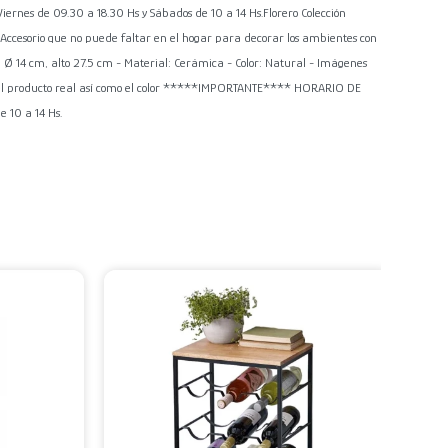
s de 09.30 a 18.30 Hs y Sábados de 10 a 14 Hs.Florero Colección
ccesorio que no puede faltar en el hogar para decorar los ambientes con
 Ø 14 cm, alto 27.5 cm - Material: Cerámica - Color: Natural - Imágenes
e del producto real así como el color *****IMPORTANTE**** HORARIO DE
 10 a 14 Hs.