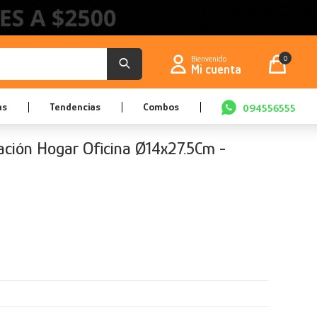
0
as
Tendencias
Combos
094556555
ación Hogar Oficina Ø14x27.5Cm -