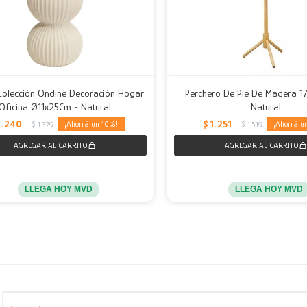
 Colección Ondine Decoración Hogar
Perchero De Pie De Madera 1
Oficina Ø11x25Cm - Natural
Natural
1.240
$
1.251
10
$
1.379
$
1.519
LLEGA HOY MVD
LLEGA HOY MVD