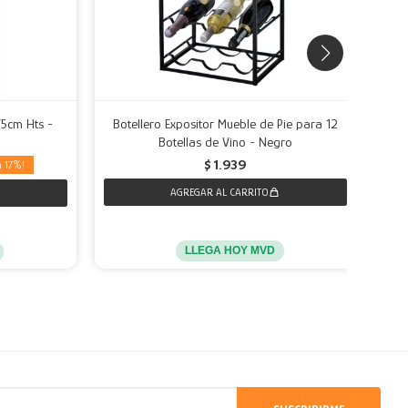
75cm Hts -
Botellero Expositor Mueble de Pie para 12
Relo
Botellas de Vino - Negro
$
1.939
17
LLEGA HOY MVD