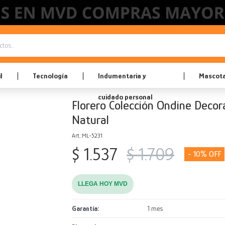
l
Tecnología
Indumentaria y
Mascot
cuidado personal
Florero Colección Ondine Decor
Natural
ML-5231
$
1.537
$
1.709
10
LLEGA HOY MVD
Garantía
1 mes