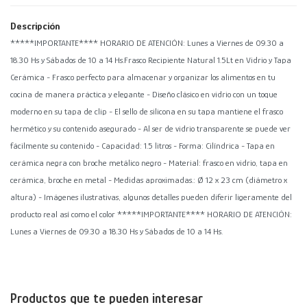
Descripción
*****IMPORTANTE**** HORARIO DE ATENCIÓN: Lunes a Viernes de 09.30 a
18.30 Hs y Sábados de 10 a 14 Hs.Frasco Recipiente Natural 1.5Lt en Vidrio y Tapa
Cerámica - Frasco perfecto para almacenar y organizar los alimentos en tu
cocina de manera práctica y elegante - Diseño clásico en vidrio con un toque
moderno en su tapa de clip - El sello de silicona en su tapa mantiene el frasco
hermético y su contenido asegurado - Al ser de vidrio transparente se puede ver
fácilmente su contenido - Capacidad: 1.5 litros - Forma: Cilíndrica - Tapa en
cerámica negra con broche metálico negro - Material: frasco en vidrio, tapa en
cerámica, broche en metal - Medidas aproximadas.: Ø 12 x 23 cm (diámetro x
altura) - Imágenes ilustrativas, algunos detalles pueden diferir ligeramente del
producto real así como el color *****IMPORTANTE**** HORARIO DE ATENCIÓN:
Lunes a Viernes de 09.30 a 18.30 Hs y Sábados de 10 a 14 Hs.
Productos que te pueden interesar