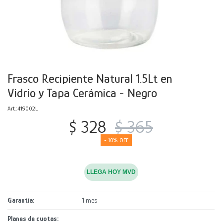
Decoración
Accesorios
Mesas
Calefactores
Acolchados y Frazadas
Accesorios para el hogar
Muebles Infantiles
Fundas
Herramientas
Frasco Recipiente Natural 1.5Lt en
Vidrio y Tapa Cerámica - Negro
419002L
$
328
$
365
10
LLEGA HOY MVD
Garantía
1 mes
Planes de cuotas: